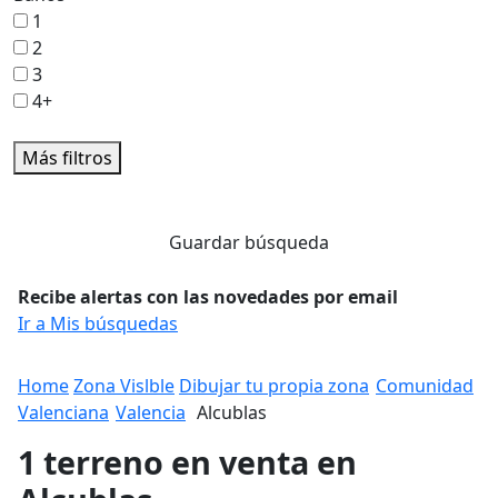
1
2
3
4+
Más filtros
Guardar búsqueda
Recibe alertas con las novedades por email
Ir a Mis búsquedas
Home
Zona Vislble
Dibujar tu propia zona
Comunidad
Valenciana
Valencia
Alcublas
1 terreno en venta en