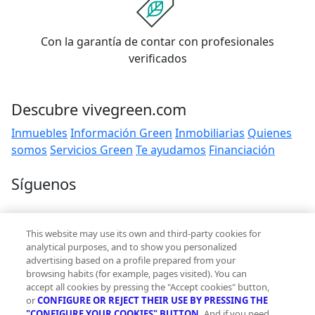
Con la garantía de contar con profesionales
verificados
Descubre vivegreen.com
Inmuebles
Información Green
Inmobiliarias
Quienes
somos
Servicios Green
Te ayudamos
Financiación
Síguenos
Contacto
This website may use its own and third-party cookies for
hola@vivegreen.com
analytical purposes, and to show you personalized
advertising based on a profile prepared from your
browsing habits (for example, pages visited). You can
accept all cookies by pressing the "Accept cookies" button,
or
CONFIGURE OR REJECT THEIR USE BY PRESSING THE
"CONFIGURE YOUR COOKIES" BUTTON.
And if you need