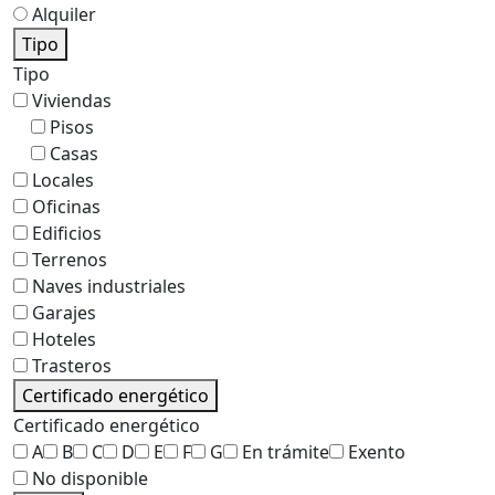
Alquiler
Tipo
Tipo
Viviendas
Pisos
Casas
Locales
Oficinas
Edificios
Terrenos
Naves industriales
Garajes
Hoteles
Trasteros
Certificado energético
Certificado energético
A
B
C
D
E
F
G
En trámite
Exento
No disponible