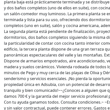
planta baja está prácticamente terminada y se distribuy
y dos baños completos (uno de ellos en suite), con coci
un salón-comedor muy luminoso. La primera planta se e
terminada y lista para su uso, ofreciendo dos dormitorio
completos (uno en suite), salón y cocina americana, ade
La segunda planta está pendiente de finalización, proye
dormitorios, dos baños completos siguiendo la misma dis
la particularidad de contar con cocina tanto interior com
edificio, la tercera planta dispone de una gran terraza qu
panorámicas espectaculares del valle y las montañas. Ex
Dispone de armarios empotrados, aire acondicionado, v
madera y suelos cerámicos. Vivienda rodeada de todos lo
minutos de Pego y muy cerca de las playas de Oliva y Dé
senderismo y servicios esenciales. ¡No pierda la oportuni
propiedad única en Adsubia, con un potencial de desarro
tranquilo y bien comunicado!~~¿Conoces a alguien que q
damos 700 € y la garantía del mejor servicio profesional
Con tu ayuda ganamos todos. Consulta condiciones.~ ~Es
y sin valor contractual, puede contener errores. Gastos 