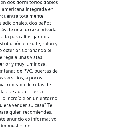
e en dos dormitorios dobles
na americana integrada en
ncuentra totalmente
s adicionales, dos baños
más de una terraza privada.
ctada para albergar dos
tribución en suite, salón y
o exterior. Coronando el
e regala unas vistas
terior y muy luminosa.
entanas de PVC, puertas de
s servicios, a pocos
nia, rodeada de rutas de
dad de adquirir esta
llo increíble en un entorno
uiera vender su casa? Te
 para quien recomiendes.
te anuncio es informativo
e impuestos no