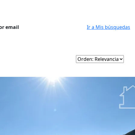
or email
Ir a Mis búsquedas