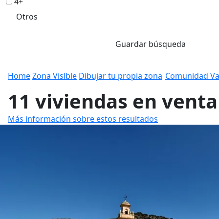
4+
Otros
Guardar búsqueda
Home
Zona Vislble
Dibujar tu propia zona
Comunidad Va
11 viviendas en vent
Más información sobre estos resultados