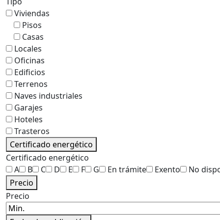
Tipo
Viviendas
Pisos
Casas
Locales
Oficinas
Edificios
Terrenos
Naves industriales
Garajes
Hoteles
Trasteros
Certificado energético
Certificado energético
A
B
C
D
E
F
G
En trámite
Exento
No disp
Precio
Precio