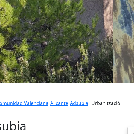
omunidad Valenciana
Alicante
Adsubia
Urbanització
subia