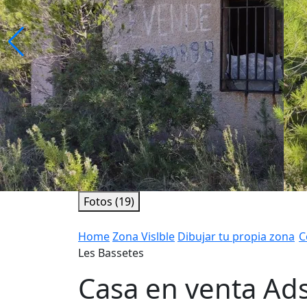
Fotos (19)
Home
Zona Vislble
Dibujar tu propia zona
C
Les Bassetes
Casa en venta Ad