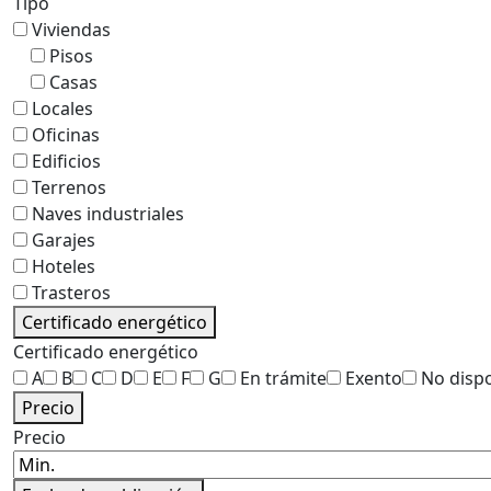
Tipo
Viviendas
Pisos
Casas
Locales
Oficinas
Edificios
Terrenos
Naves industriales
Garajes
Hoteles
Trasteros
Certificado energético
Certificado energético
A
B
C
D
E
F
G
En trámite
Exento
No disp
Precio
Precio