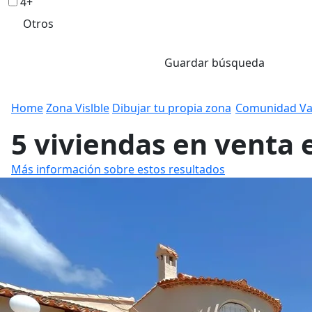
4+
Otros
Guardar búsqueda
Home
Zona Vislble
Dibujar tu propia zona
Comunidad Va
5 viviendas en venta 
Más información sobre estos resultados