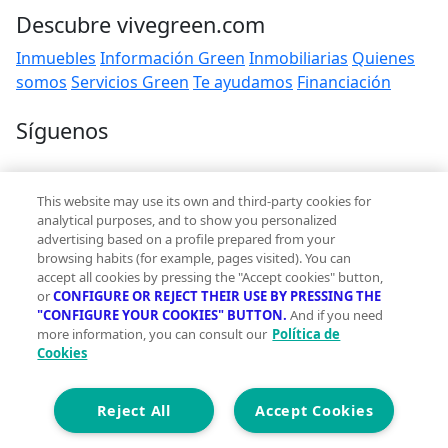
Descubre vivegreen.com
Inmuebles
Información Green
Inmobiliarias
Quienes
somos
Servicios Green
Te ayudamos
Financiación
Síguenos
Contacto
This website may use its own and third-party cookies for
hola@vivegreen.com
analytical purposes, and to show you personalized
advertising based on a profile prepared from your
browsing habits (for example, pages visited). You can
accept all cookies by pressing the "Accept cookies" button,
or
CONFIGURE OR REJECT THEIR USE BY PRESSING THE
"CONFIGURE YOUR COOKIES" BUTTON.
And if you need
more information, you can consult our
Política de
Aviso Legal
Cookies
Condiciones de uso
Politica de privacidad
Política de cookies
Reject All
Accept Cookies
Accesibilidad