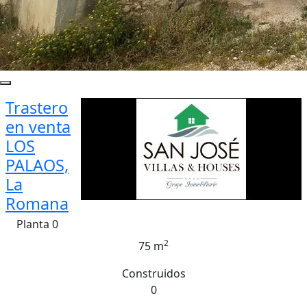
Trastero
en venta
LOS
PALAOS,
La
Romana
Planta 0
2
75 m
Construidos
0