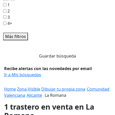
1
2
3
4+
Más filtros
Guardar búsqueda
Recibe alertas con las novedades por email
Ir a Mis búsquedas
Home
Zona Vislble
Dibujar tu propia zona
Comunidad
Valenciana
Alicante
La Romana
1 trastero en venta en La