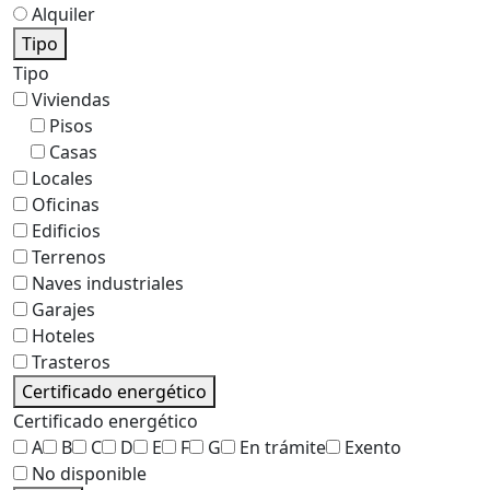
Alquiler
Tipo
Tipo
Viviendas
Pisos
Casas
Locales
Oficinas
Edificios
Terrenos
Naves industriales
Garajes
Hoteles
Trasteros
Certificado energético
Certificado energético
A
B
C
D
E
F
G
En trámite
Exento
No disponible