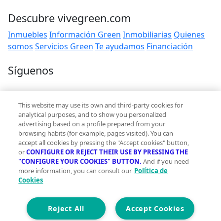
Descubre vivegreen.com
Inmuebles
Información Green
Inmobiliarias
Quienes
somos
Servicios Green
Te ayudamos
Financiación
Síguenos
Contacto
This website may use its own and third-party cookies for
hola@vivegreen.com
analytical purposes, and to show you personalized
advertising based on a profile prepared from your
browsing habits (for example, pages visited). You can
accept all cookies by pressing the "Accept cookies" button,
or
CONFIGURE OR REJECT THEIR USE BY PRESSING THE
"CONFIGURE YOUR COOKIES" BUTTON.
And if you need
more information, you can consult our
Política de
Aviso Legal
Cookies
Condiciones de uso
Politica de privacidad
Política de cookies
Reject All
Accept Cookies
Accesibilidad