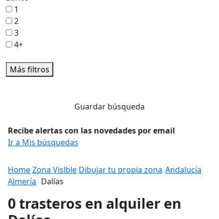
1
2
3
4+
Más filtros
Guardar búsqueda
Recibe alertas con las novedades por email
Ir a Mis búsquedas
Home
Zona Vislble
Dibujar tu propia zona
Andalucía
Almería
Dalías
0 trasteros en alquiler en