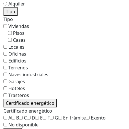
Alquiler
Tipo
Tipo
Viviendas
Pisos
Casas
Locales
Oficinas
Edificios
Terrenos
Naves industriales
Garajes
Hoteles
Trasteros
Certificado energético
Certificado energético
A
B
C
D
E
F
G
En trámite
Exento
No disponible