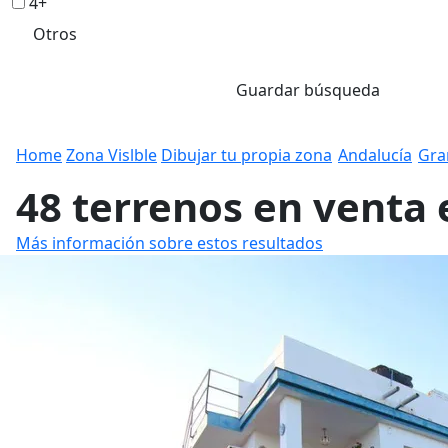
4+
Otros
Guardar búsqueda
Home
Zona Vislble
Dibujar tu propia zona
Andalucía
Gra
48 terrenos en venta
Más información sobre estos resultados