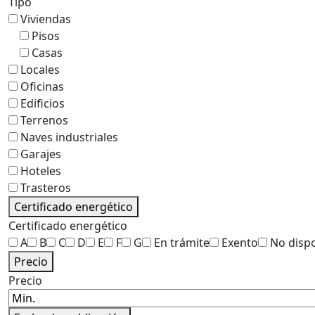
Tipo
Viviendas
Pisos
Casas
Locales
Oficinas
Edificios
Terrenos
Naves industriales
Garajes
Hoteles
Trasteros
Certificado energético
Certificado energético
A
B
C
D
E
F
G
En trámite
Exento
No disp
Precio
Precio