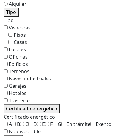
Alquiler
Tipo
Tipo
Viviendas
Pisos
Casas
Locales
Oficinas
Edificios
Terrenos
Naves industriales
Garajes
Hoteles
Trasteros
Certificado energético
Certificado energético
A
B
C
D
E
F
G
En trámite
Exento
No disponible