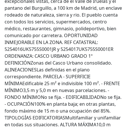
excepcionales vistas, cerca de el Valle de Iruelas y el
pantano del Burguillo, a 100 km de Madrid, un enclave
rodeado de naturaleza, sierra y rio. El pueblo cuenta
con todos los servicios, supermercados, centro
médico, restaurantes, gimnasio, polideportivo, bien
comunicado por carretera. OPORTUNIDAD
INMEJORABLE EN LA ZONA. REF CATASTRAL:
5254016UK5755S0001JR y 5254017UK5755S0001ER
ORDENANZA: CASCO URBANO GRADO 1º
DEFINICIÓNZonas del Casco Urbano consolidado.
ALINEACIONESLas definidas en el plano
correspondiente. PARCELA - SUPERFICIE
MÍNIMAEdificable 25 m² e indivisible 100 m². - FRENTE
MÍNIMO3,5 m y 5,0 m en nuevas parcelaciones. -
FONDO MÍNIMONo se fija. - EDIFICABILIDADNo se fija.
- OCUPACIÓN100% en planta baja; en otras plantas,
fondo máximo de 15 m o una ocupación del 85%.
TIPOLOGÍAS EDIFICATORIASMultifamiliar y unifamiliar
en todas sus situaciones. ALTURA MÁXIMA10,0 m