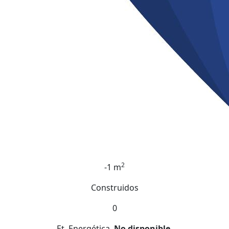
2
-1 m
Construidos
0
Et. Energética
No disponible