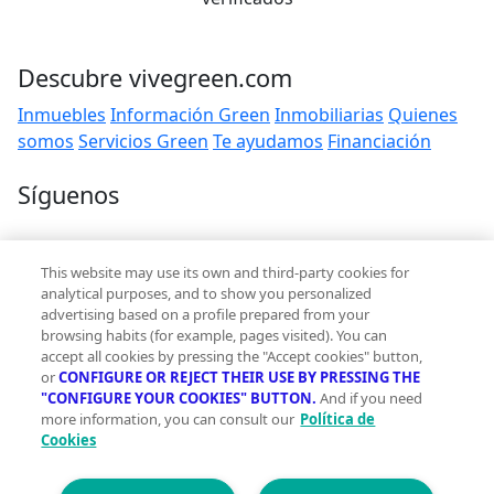
Descubre vivegreen.com
Inmuebles
Información Green
Inmobiliarias
Quienes
somos
Servicios Green
Te ayudamos
Financiación
Síguenos
Contacto
This website may use its own and third-party cookies for
hola@vivegreen.com
analytical purposes, and to show you personalized
advertising based on a profile prepared from your
browsing habits (for example, pages visited). You can
accept all cookies by pressing the "Accept cookies" button,
or
CONFIGURE OR REJECT THEIR USE BY PRESSING THE
"CONFIGURE YOUR COOKIES" BUTTON.
And if you need
more information, you can consult our
Política de
Aviso Legal
Cookies
Condiciones de uso
Politica de privacidad