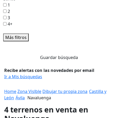
1
2
3
4+
Más filtros
Guardar búsqueda
Recibe alertas con las novedades por email
Ir a Mis búsquedas
Home
Zona Vislble
Dibujar tu propia zona
Castilla y
León
Ávila
Navaluenga
4 terrenos en venta en