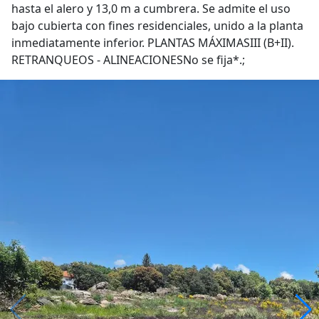
hasta el alero y 13,0 m a cumbrera. Se admite el uso
bajo cubierta con fines residenciales, unido a la planta
inmediatamente inferior. PLANTAS MÁXIMASIII (B+II).
RETRANQUEOS - ALINEACIONESNo se fija*.;