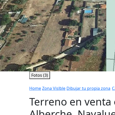
Fotos (3)
Home
Zona Vislble
Dibujar tu propia zona
C
Terreno en venta 
Alberche, Navalu