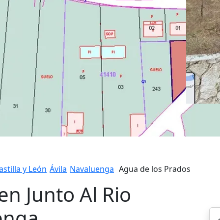
astilla y León
Ávila
Navaluenga
Agua de los Prados
en Junto Al Rio
enga