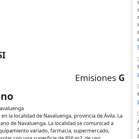
SI
Emisiones
G
eno
Navaluenga
 en la localidad de Navaluenga, provincia de Ávila. La
rbano de Navaluenga. La localidad se comunicad a
 equipamiento variado, farmacia, supermercado,
n solar con una superficie de 856 m2, de uso