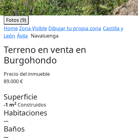
Fotos (9)
Home
Zona Vislble
Dibujar tu propia zona
Castilla y
León
Ávila
Navaluenga
Terreno en venta en
Burgohondo
Precio del inmueble
89.000 €
Superficie
2
-1 m
Construidos
Habitaciones
---
Baños
---