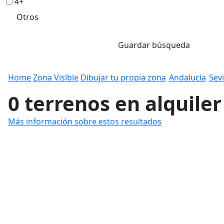
4+
Otros
Guardar búsqueda
Home
Zona Vislble
Dibujar tu propia zona
Andalucía
Sevi
0 terrenos en alquiler
Más información sobre estos resultados