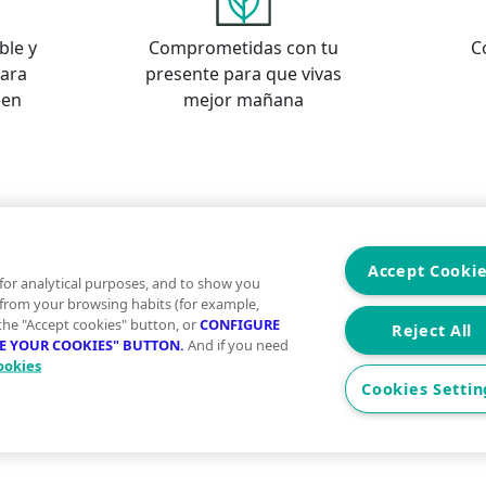
ble y
Comprometidas con tu
C
para
presente para que vivas
een
mejor mañana
s
os
Accept Cooki
for analytical purposes, and to show you
 from your browsing habits (for example,
 the "Accept cookies" button, or
CONFIGURE
Reject All
RE YOUR COOKIES" BUTTON.
And if you need
ookies
Aviso Legal
Condiciones de uso
Politica
Cookies Settin
2026 Vivegreen - Todos los derechos reservados - UCI SE