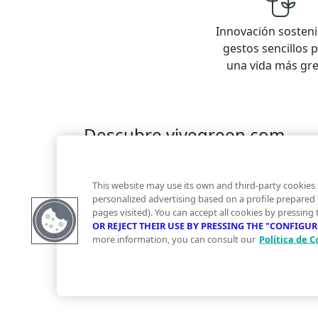
Innovación sosteni
gestos sencillos 
una vida más gr
Descubre vivegreen.com
Inmuebles
Información Green
Inmobiliaria
Quienes somos
Servicios Green
Te ayudam
This website may use its own and third-party cookies 
Financiación
personalized advertising based on a profile prepared
pages visited). You can accept all cookies by pressing
OR REJECT THEIR USE BY PRESSING THE "CONFIGU
more information, you can consult our
Política de C
© 