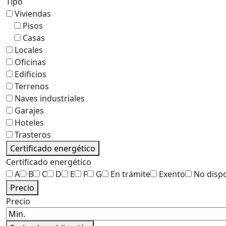
Tipo
Viviendas
Pisos
Casas
Locales
Oficinas
Edificios
Terrenos
Naves industriales
Garajes
Hoteles
Trasteros
Certificado energético
Certificado energético
A
B
C
D
E
F
G
En trámite
Exento
No disp
Precio
Precio