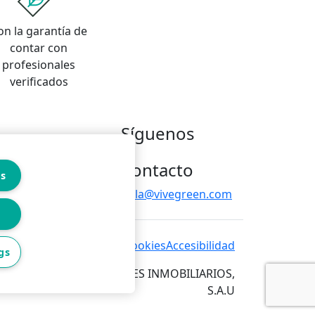
on la garantía de
contar con
profesionales
verificados
Síguenos
Contacto
es
hola@vivegreen.com
 de privacidad
Política de cookies
Accesibilidad
gs
RVICIOS PARA PROFESIONALES INMOBILIARIOS,
S.A.U