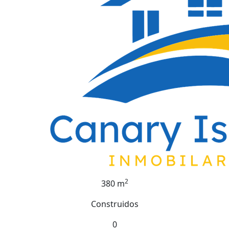
2
380 m
Construidos
0