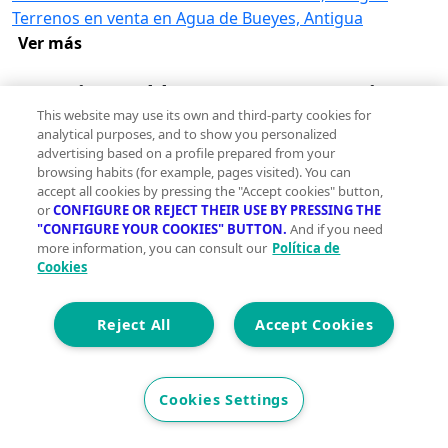
Terrenos en venta en Agua de Bueyes, Antigua
Ver más
Otros inmuebles en venta en Antigua
This website may use its own and third-party cookies for
Pisos en venta en Antigua
analytical purposes, and to show you personalized
Casas en venta en Antigua
advertising based on a profile prepared from your
Locales en venta en Antigua
browsing habits (for example, pages visited). You can
Oficinas en venta en Antigua
accept all cookies by pressing the "Accept cookies" button,
or
CONFIGURE OR REJECT THEIR USE BY PRESSING THE
Ver más
"CONFIGURE YOUR COOKIES" BUTTON.
And if you need
more information, you can consult our
Política de
Encuentra más terrenos en Antigua
Cookies
Terrenos en venta con piscina en Antigua
Terrenos en venta con parking en Antigua
Reject All
Accept Cookies
Terrenos en venta con terraza en Antigua
Terrenos en venta con trastero en Antigua
Ver más
Cookies Settings
Terrenos en alquiler en Antigua