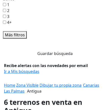
1
2
3
4+
Más filtros
Guardar búsqueda
Recibe alertas con las novedades por email
Ir a Mis búsquedas
Home
Zona Vislble
Dibujar tu propia zona
Canarias
Las Palmas
Antigua
6 terrenos en venta en