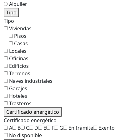
Alquiler
Tipo
Tipo
Viviendas
Pisos
Casas
Locales
Oficinas
Edificios
Terrenos
Naves industriales
Garajes
Hoteles
Trasteros
Certificado energético
Certificado energético
A
B
C
D
E
F
G
En trámite
Exento
No disponible