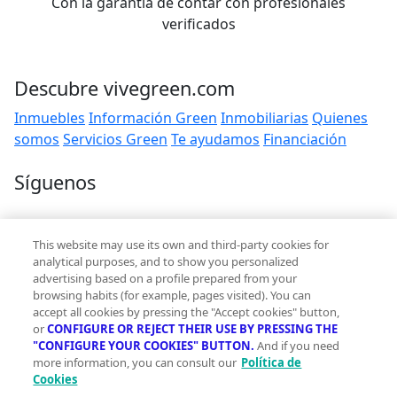
Con la garantía de contar con profesionales
verificados
Descubre vivegreen.com
Inmuebles
Información Green
Inmobiliarias
Quienes
somos
Servicios Green
Te ayudamos
Financiación
Síguenos
Contacto
This website may use its own and third-party cookies for
hola@vivegreen.com
analytical purposes, and to show you personalized
advertising based on a profile prepared from your
browsing habits (for example, pages visited). You can
accept all cookies by pressing the "Accept cookies" button,
or
CONFIGURE OR REJECT THEIR USE BY PRESSING THE
"CONFIGURE YOUR COOKIES" BUTTON.
And if you need
more information, you can consult our
Política de
Aviso Legal
Cookies
Condiciones de uso