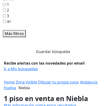
1
2
3
4+
Más filtros
Guardar búsqueda
Recibe alertas con las novedades por email
Ir a Mis búsquedas
Home
Zona Vislble
Dibujar tu propia zona
Andalucía
Huelva
Niebla
1 piso en venta en Niebla
Más información sobre estos resultados