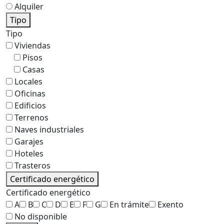
Alquiler
Tipo
Tipo
Viviendas
Pisos
Casas
Locales
Oficinas
Edificios
Terrenos
Naves industriales
Garajes
Hoteles
Trasteros
Certificado energético
Certificado energético
A
B
C
D
E
F
G
En trámite
Exento
No disponible