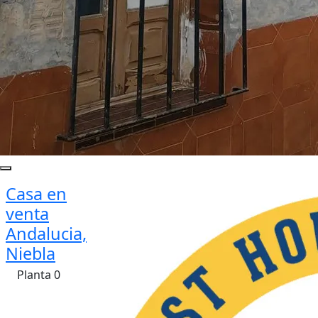
Casa en
venta
Andalucia,
Niebla
Planta 0