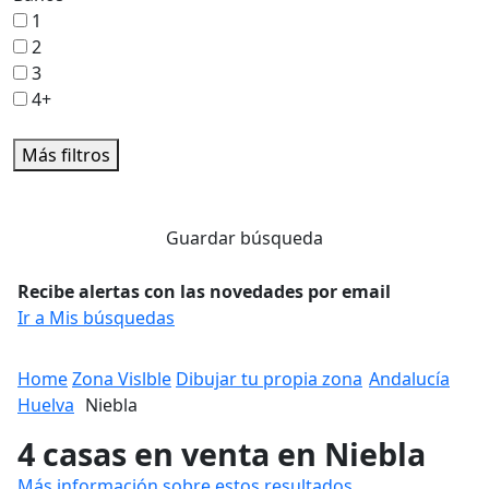
1
2
3
4+
Más filtros
Guardar búsqueda
Recibe alertas con las novedades por email
Ir a Mis búsquedas
Home
Zona Vislble
Dibujar tu propia zona
Andalucía
Huelva
Niebla
4 casas en venta en Niebla
Más información sobre estos resultados