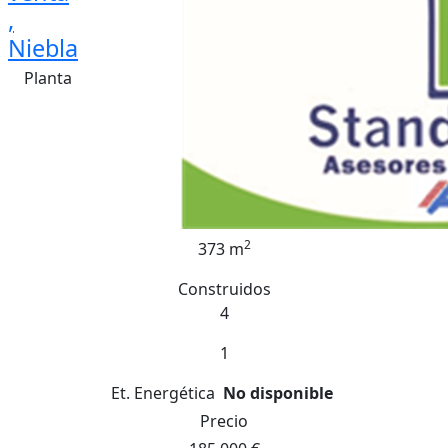
,
Niebla
Planta
2
373 m
Construidos
4
1
Et. Energética
No disponible
Precio