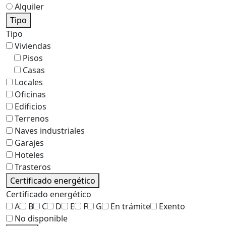
Alquiler
Tipo
Tipo
Viviendas
Pisos
Casas
Locales
Oficinas
Edificios
Terrenos
Naves industriales
Garajes
Hoteles
Trasteros
Certificado energético
Certificado energético
A
B
C
D
E
F
G
En trámite
Exento
No disponible