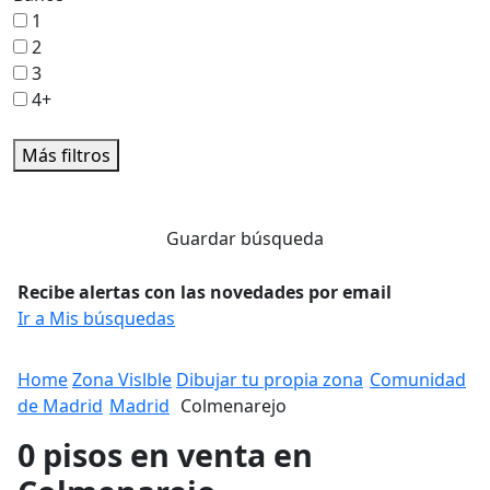
1
2
3
4+
Más filtros
Guardar búsqueda
Recibe alertas con las novedades por email
Ir a Mis búsquedas
Home
Zona Vislble
Dibujar tu propia zona
Comunidad
de Madrid
Madrid
Colmenarejo
0 pisos en venta en