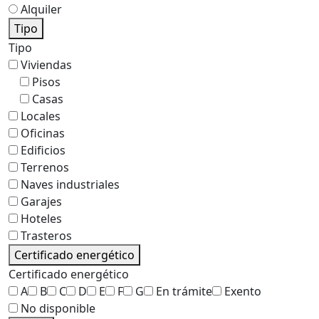
Alquiler
Tipo
Tipo
Viviendas
Pisos
Casas
Locales
Oficinas
Edificios
Terrenos
Naves industriales
Garajes
Hoteles
Trasteros
Certificado energético
Certificado energético
A
B
C
D
E
F
G
En trámite
Exento
No disponible