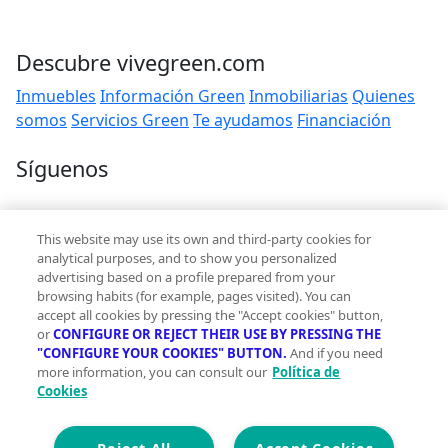
Descubre vivegreen.com
Inmuebles
Información Green
Inmobiliarias
Quienes
somos
Servicios Green
Te ayudamos
Financiación
Síguenos
Contacto
This website may use its own and third-party cookies for
hola@vivegreen.com
analytical purposes, and to show you personalized
advertising based on a profile prepared from your
browsing habits (for example, pages visited). You can
accept all cookies by pressing the "Accept cookies" button,
or
CONFIGURE OR REJECT THEIR USE BY PRESSING THE
"CONFIGURE YOUR COOKIES" BUTTON.
And if you need
more information, you can consult our
Política de
Aviso Legal
Cookies
Condiciones de uso
Politica de privacidad