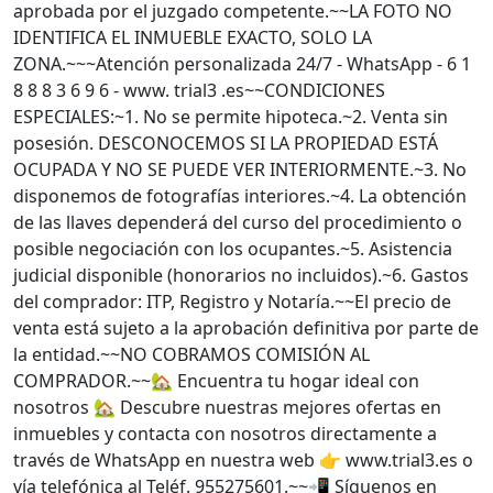
aprobada por el juzgado competente.~~LA FOTO NO
IDENTIFICA EL INMUEBLE EXACTO, SOLO LA
ZONA.~~~Atención personalizada 24/7 - WhatsApp - 6 1
8 8 8 3 6 9 6 - www. trial3 .es~~CONDICIONES
ESPECIALES:~1. No se permite hipoteca.~2. Venta sin
posesión. DESCONOCEMOS SI LA PROPIEDAD ESTÁ
OCUPADA Y NO SE PUEDE VER INTERIORMENTE.~3. No
disponemos de fotografías interiores.~4. La obtención
de las llaves dependerá del curso del procedimiento o
posible negociación con los ocupantes.~5. Asistencia
judicial disponible (honorarios no incluidos).~6. Gastos
del comprador: ITP, Registro y Notaría.~~El precio de
venta está sujeto a la aprobación definitiva por parte de
la entidad.~~NO COBRAMOS COMISIÓN AL
COMPRADOR.~~🏡 Encuentra tu hogar ideal con
nosotros 🏡 Descubre nuestras mejores ofertas en
inmuebles y contacta con nosotros directamente a
través de WhatsApp en nuestra web 👉 www.trial3.es o
vía telefónica al Teléf. 955275601.~~📲 Síguenos en