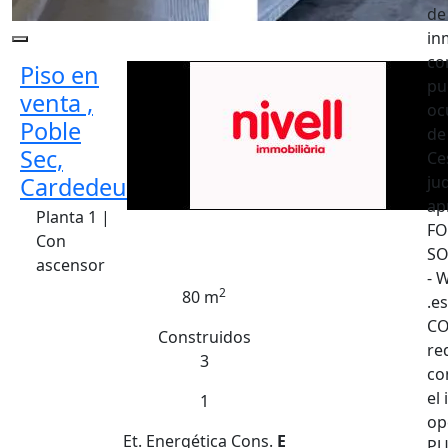
de
in
co
Piso en
pu
venta ,
oc
Poble
de
Sec,
Ce
Cardedeu
ju
ap
Planta 1 |
FO
Con
SO
ascensor
- 
2
80 m
.e
CO
Construidos
re
3
co
el
1
op
Et. Energética
Cons.
E
PU