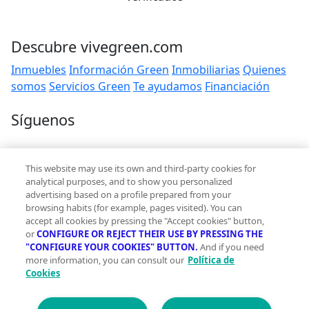
Descubre vivegreen.com
Inmuebles
Información Green
Inmobiliarias
Quienes
somos
Servicios Green
Te ayudamos
Financiación
Síguenos
Contacto
This website may use its own and third-party cookies for
hola@vivegreen.com
analytical purposes, and to show you personalized
advertising based on a profile prepared from your
browsing habits (for example, pages visited). You can
accept all cookies by pressing the "Accept cookies" button,
or
CONFIGURE OR REJECT THEIR USE BY PRESSING THE
"CONFIGURE YOUR COOKIES" BUTTON.
And if you need
more information, you can consult our
Política de
Aviso Legal
Cookies
Condiciones de uso
Politica de privacidad