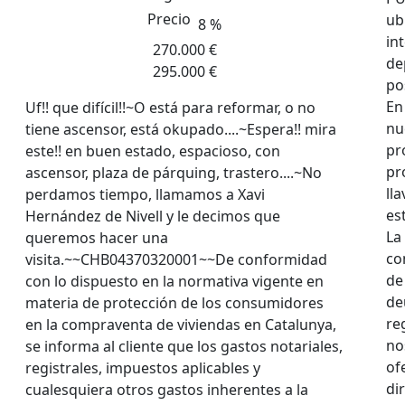
Precio
ub
8 %
in
270.000 €
de
295.000 €
po
En 
Uf!! que difícil!!~O está para reformar, o no
nu
tiene ascensor, está okupado....~Espera!! mira
pr
este!! en buen estado, espacioso, con
pr
ascensor, plaza de párquing, trastero....~No
ll
perdamos tiempo, llamamos a Xavi
es
Hernández de Nivell y le decimos que
La
queremos hacer una
co
visita.~~CHB04370320001~~De conformidad
de
con lo dispuesto en la normativa vigente en
de
materia de protección de los consumidores
re
en la compraventa de viviendas en Catalunya,
no
se informa al cliente que los gastos notariales,
of
registrales, impuestos aplicables y
di
cualesquiera otros gastos inherentes a la