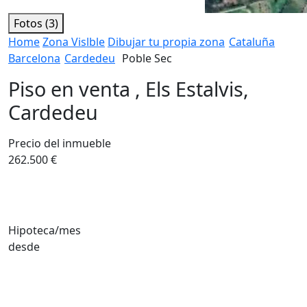
Fotos (3)
Home
Zona Vislble
Dibujar tu propia zona
Cataluña
Barcelona
Cardedeu
Poble Sec
Piso en venta , Els Estalvis,
Cardedeu
Precio del inmueble
262.500 €
Hipoteca/mes
desde