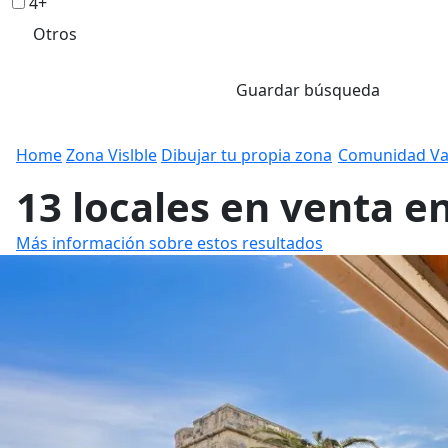
4+
Otros
Guardar búsqueda
Home
Zona Vislble
Dibujar tu propia zona
Comunidad Va
13 locales en venta e
Más información sobre estos resultados