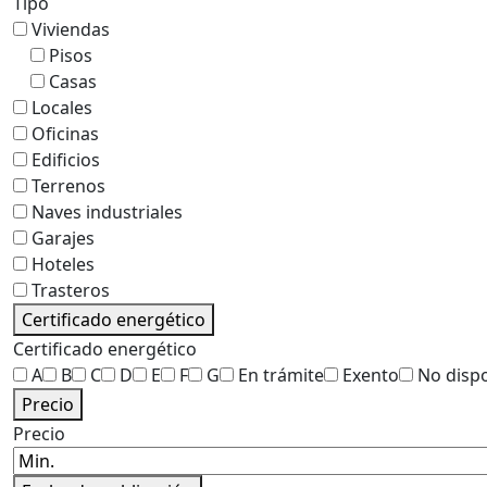
Tipo
Viviendas
Pisos
Casas
Locales
Oficinas
Edificios
Terrenos
Naves industriales
Garajes
Hoteles
Trasteros
Certificado energético
Certificado energético
A
B
C
D
E
F
G
En trámite
Exento
No disp
Precio
Precio