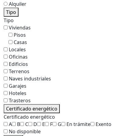
Alquiler
Tipo
Tipo
Viviendas
Pisos
Casas
Locales
Oficinas
Edificios
Terrenos
Naves industriales
Garajes
Hoteles
Trasteros
Certificado energético
Certificado energético
A
B
C
D
E
F
G
En trámite
Exento
No disponible