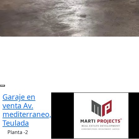
Garaje en
venta Av.
mediterraneo,
Teulada
Planta -2