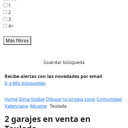
1
2
3
4+
Más filtros
Guardar búsqueda
Recibe alertas con las novedades por email
Ir a Mis búsquedas
Home
Zona Vislble
Dibujar tu propia zona
Comunidad
Valenciana
Alicante
Teulada
2 garajes en venta en