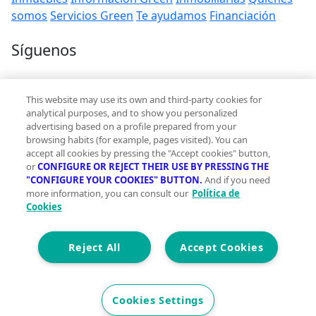
somos
Servicios Green
Te ayudamos
Financiación
Síguenos
Contacto
This website may use its own and third-party cookies for
hola@vivegreen.com
analytical purposes, and to show you personalized
advertising based on a profile prepared from your
browsing habits (for example, pages visited). You can
accept all cookies by pressing the "Accept cookies" button,
or
CONFIGURE OR REJECT THEIR USE BY PRESSING THE
"CONFIGURE YOUR COOKIES" BUTTON.
And if you need
more information, you can consult our
Política de
Aviso Legal
Cookies
Condiciones de uso
Politica de privacidad
Política de cookies
Reject All
Accept Cookies
Accesibilidad
© 2026 Vivegreen - Todos los derechos reservados - UCI
Cookies Settings
SERVICIOS PARA PROFESIONALES INMOBILIARIOS, S.A.U