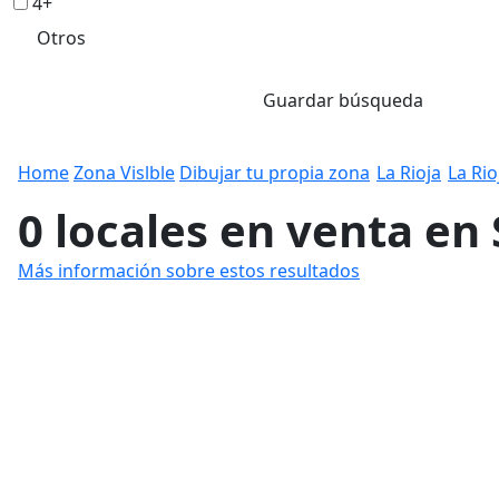
4+
Otros
Guardar búsqueda
Home
Zona Vislble
Dibujar tu propia zona
La Rioja
La Rio
0 locales en venta en
Más información sobre estos resultados