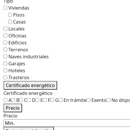
Tipo
Viviendas
Pisos
Casas
Locales
Oficinas
Edificios
Terrenos
Naves industriales
Garajes
Hoteles
Trasteros
Certificado energético
Certificado energético
A
B
C
D
E
F
G
En trámite
Exento
No disp
Precio
Precio