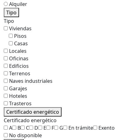
Alquiler
Tipo
Tipo
Viviendas
Pisos
Casas
Locales
Oficinas
Edificios
Terrenos
Naves industriales
Garajes
Hoteles
Trasteros
Certificado energético
Certificado energético
A
B
C
D
E
F
G
En trámite
Exento
No disponible