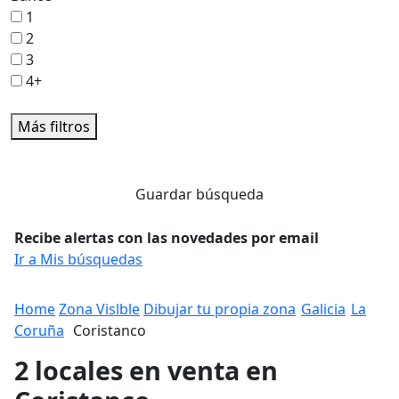
1
2
3
4+
Más filtros
Guardar búsqueda
Recibe alertas con las novedades por email
Ir a Mis búsquedas
Home
Zona Vislble
Dibujar tu propia zona
Galicia
La
Coruña
Coristanco
2 locales en venta en