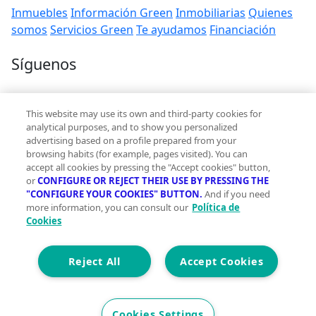
Inmuebles
Información Green
Inmobiliarias
Quienes
somos
Servicios Green
Te ayudamos
Financiación
Síguenos
Contacto
This website may use its own and third-party cookies for
hola@vivegreen.com
analytical purposes, and to show you personalized
advertising based on a profile prepared from your
browsing habits (for example, pages visited). You can
accept all cookies by pressing the "Accept cookies" button,
or
CONFIGURE OR REJECT THEIR USE BY PRESSING THE
"CONFIGURE YOUR COOKIES" BUTTON.
And if you need
more information, you can consult our
Política de
Aviso Legal
Cookies
Condiciones de uso
Politica de privacidad
Política de cookies
Reject All
Accept Cookies
Accesibilidad
© 2026 Vivegreen - Todos los derechos reservados - UCI
Cookies Settings