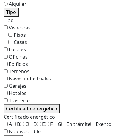
Alquiler
Tipo
Tipo
Viviendas
Pisos
Casas
Locales
Oficinas
Edificios
Terrenos
Naves industriales
Garajes
Hoteles
Trasteros
Certificado energético
Certificado energético
A
B
C
D
E
F
G
En trámite
Exento
No disponible