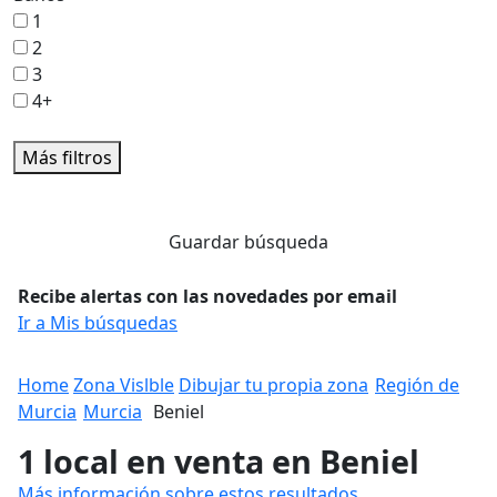
1
2
3
4+
Más filtros
Guardar búsqueda
Recibe alertas con las novedades por email
Ir a Mis búsquedas
Home
Zona Vislble
Dibujar tu propia zona
Región de
Murcia
Murcia
Beniel
1 local en venta en Beniel
Más información sobre estos resultados