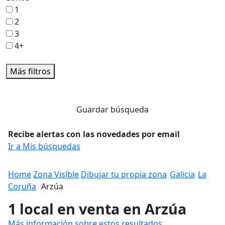
1
2
3
4+
Más filtros
Guardar búsqueda
Recibe alertas con las novedades por email
Ir a Mis búsquedas
Home
Zona Vislble
Dibujar tu propia zona
Galicia
La
Coruña
Arzúa
1 local en venta en Arzúa
Más información sobre estos resultados