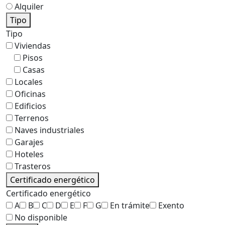
Alquiler
Tipo
Tipo
Viviendas
Pisos
Casas
Locales
Oficinas
Edificios
Terrenos
Naves industriales
Garajes
Hoteles
Trasteros
Certificado energético
Certificado energético
A
B
C
D
E
F
G
En trámite
Exento
No disponible