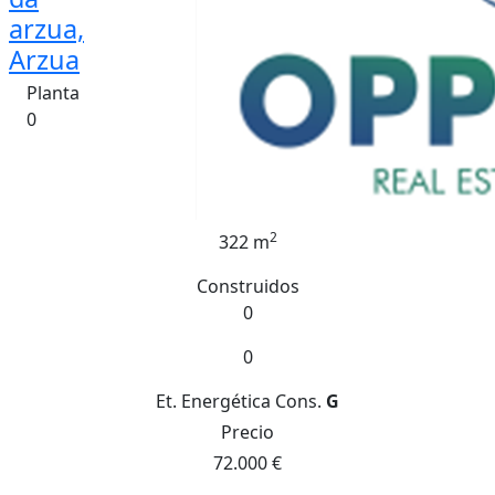
arzua,
Arzua
Planta
0
2
322 m
Construidos
0
0
Et. Energética
Cons.
G
Precio
72.000 €