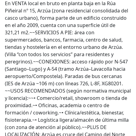
En VENTA local en bruto en planta baja en la Rúa
Piñeiral nº 15, Arzúa (zona residencial consolidada del
casco urbano), forma parte de un edificio construido
en el año 2009, cuenta con una superficie útil de
321,21 m2.~~SERVICIOS A PIE: área con
supermercados, bancos, farmacia, centro de salud,
tiendas y hostelería en el entorno urbano de Arzúa.
(Villa “con todos los servicios” para residentes y
peregrinos).~~CONEXIONES: acceso rápido por N-547
(Santiago–Lugo) y A-54 (tramo Arzúa–Lavacolla hacia
aeropuerto/Compostela). Paradas de bus cercanas
(IES de Arzúa ~106 m) con líneas 726, L-8F, XG80201.
~~USOS RECOMENDADOS (según normativa municipal
y licencia):~~• Comercio/retail, showroom o tienda de
proximidad.~• Oficinas, academia o centro de
formación / coworking.~• Clínica/estética, bienestar,
fisioterapia.~• Logística ligera/almacén de última milla
(con zona de atención al público).~~PLUS DE
LOCALIZACIÓN: Arzúa es cruce del Camino del Norte