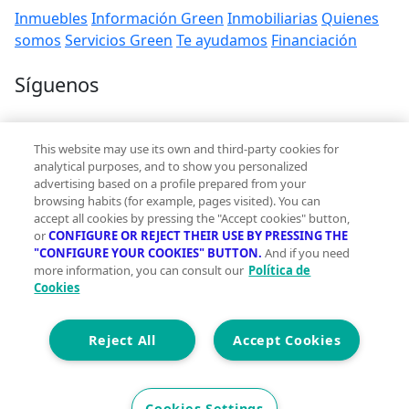
Inmuebles
Información Green
Inmobiliarias
Quienes
somos
Servicios Green
Te ayudamos
Financiación
Síguenos
Contacto
This website may use its own and third-party cookies for
hola@vivegreen.com
analytical purposes, and to show you personalized
advertising based on a profile prepared from your
browsing habits (for example, pages visited). You can
accept all cookies by pressing the "Accept cookies" button,
or
CONFIGURE OR REJECT THEIR USE BY PRESSING THE
"CONFIGURE YOUR COOKIES" BUTTON.
And if you need
more information, you can consult our
Política de
Aviso Legal
Cookies
Condiciones de uso
Politica de privacidad
Política de cookies
Reject All
Accept Cookies
Accesibilidad
© 2026 Vivegreen - Todos los derechos reservados - UCI
Cookies Settings