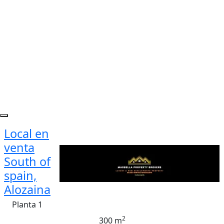
Local en
venta
South of
spain,
Alozaina
Planta 1
2
300 m