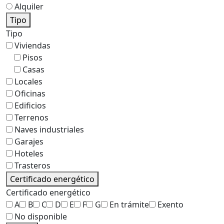
Alquiler
Tipo
Tipo
Viviendas
Pisos
Casas
Locales
Oficinas
Edificios
Terrenos
Naves industriales
Garajes
Hoteles
Trasteros
Certificado energético
Certificado energético
A
B
C
D
E
F
G
En trámite
Exento
No disponible