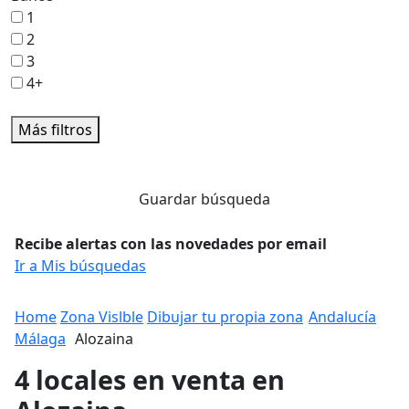
1
2
3
4+
Más filtros
Guardar búsqueda
Recibe alertas con las novedades por email
Ir a Mis búsquedas
Home
Zona Vislble
Dibujar tu propia zona
Andalucía
Málaga
Alozaina
4 locales en venta en