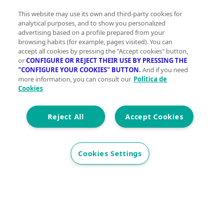
This website may use its own and third-party cookies for
analytical purposes, and to show you personalized
advertising based on a profile prepared from your
Con la garantía de contar con profesionales
browsing habits (for example, pages visited). You can
accept all cookies by pressing the "Accept cookies" button,
verificados
or
CONFIGURE OR REJECT THEIR USE BY PRESSING THE
"CONFIGURE YOUR COOKIES" BUTTON.
And if you need
more information, you can consult our
Política de
Descubre vivegreen.com
Cookies
Inmuebles
Información Green
Inmobiliarias
Quienes
somos
Servicios Green
Te ayudamos
Financiación
Reject All
Accept Cookies
Síguenos
Cookies Settings
Contacto
hola@vivegreen.com