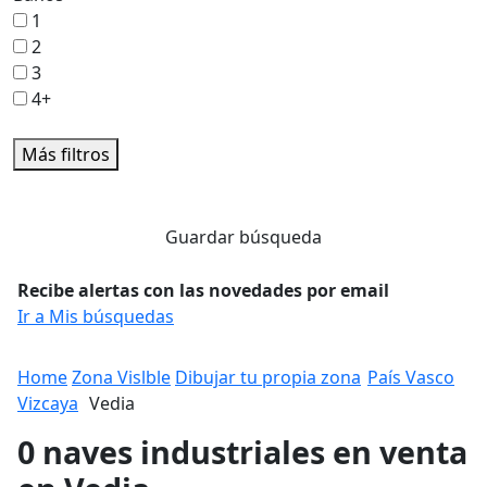
1
2
3
4+
Más filtros
Guardar búsqueda
Recibe alertas con las novedades por email
Ir a Mis búsquedas
Home
Zona Vislble
Dibujar tu propia zona
País Vasco
Vizcaya
Vedia
0 naves industriales en venta