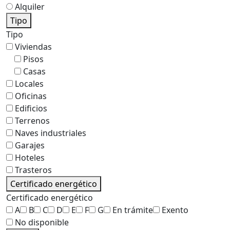
Alquiler
Tipo
Tipo
Viviendas
Pisos
Casas
Locales
Oficinas
Edificios
Terrenos
Naves industriales
Garajes
Hoteles
Trasteros
Certificado energético
Certificado energético
A
B
C
D
E
F
G
En trámite
Exento
No disponible