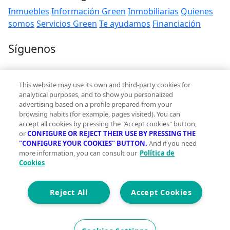
Inmuebles
Información Green
Inmobiliarias
Quienes
somos
Servicios Green
Te ayudamos
Financiación
Síguenos
Contacto
This website may use its own and third-party cookies for
hola@vivegreen.com
analytical purposes, and to show you personalized
advertising based on a profile prepared from your
browsing habits (for example, pages visited). You can
accept all cookies by pressing the "Accept cookies" button,
or
CONFIGURE OR REJECT THEIR USE BY PRESSING THE
"CONFIGURE YOUR COOKIES" BUTTON.
And if you need
more information, you can consult our
Política de
Aviso Legal
Cookies
Condiciones de uso
Politica de privacidad
Política de cookies
Reject All
Accept Cookies
Accesibilidad
© 2026 Vivegreen - Todos los derechos reservados - UCI