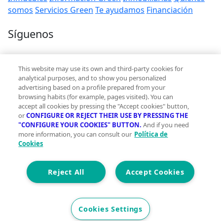
somos
Servicios Green
Te ayudamos
Financiación
Síguenos
Contacto
This website may use its own and third-party cookies for
hola@vivegreen.com
analytical purposes, and to show you personalized
advertising based on a profile prepared from your
browsing habits (for example, pages visited). You can
accept all cookies by pressing the "Accept cookies" button,
or
CONFIGURE OR REJECT THEIR USE BY PRESSING THE
"CONFIGURE YOUR COOKIES" BUTTON.
And if you need
more information, you can consult our
Política de
Aviso Legal
Cookies
Condiciones de uso
Politica de privacidad
Política de cookies
Reject All
Accept Cookies
Accesibilidad
© 2026 Vivegreen - Todos los derechos reservados - UCI
Cookies Settings
SERVICIOS PARA PROFESIONALES INMOBILIARIOS, S.A.U