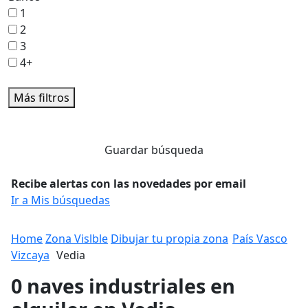
1
2
3
4+
Más filtros
Guardar búsqueda
Recibe alertas con las novedades por email
Ir a Mis búsquedas
Home
Zona Vislble
Dibujar tu propia zona
País Vasco
Vizcaya
Vedia
0 naves industriales en