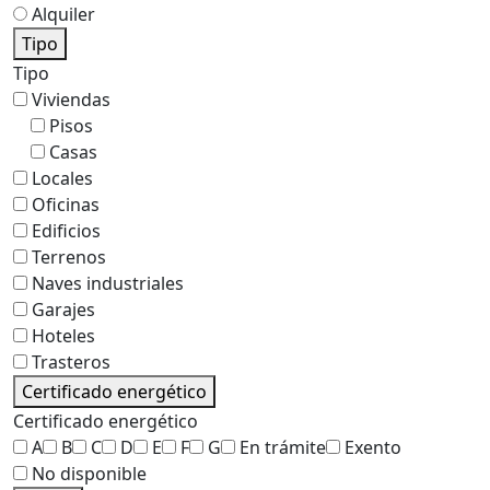
Alquiler
Tipo
Tipo
Viviendas
Pisos
Casas
Locales
Oficinas
Edificios
Terrenos
Naves industriales
Garajes
Hoteles
Trasteros
Certificado energético
Certificado energético
A
B
C
D
E
F
G
En trámite
Exento
No disponible