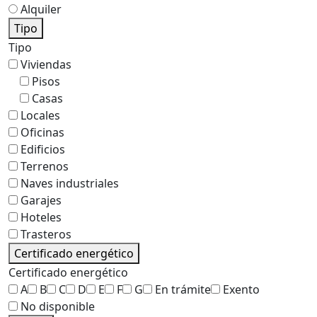
Alquiler
Tipo
Tipo
Viviendas
Pisos
Casas
Locales
Oficinas
Edificios
Terrenos
Naves industriales
Garajes
Hoteles
Trasteros
Certificado energético
Certificado energético
A
B
C
D
E
F
G
En trámite
Exento
No disponible