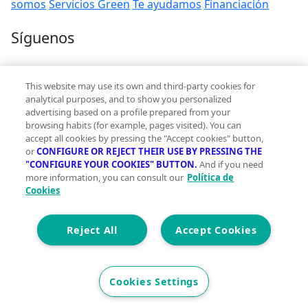
somos
Servicios Green
Te ayudamos
Financiación
Síguenos
Contacto
This website may use its own and third-party cookies for
hola@vivegreen.com
analytical purposes, and to show you personalized
advertising based on a profile prepared from your
browsing habits (for example, pages visited). You can
accept all cookies by pressing the "Accept cookies" button,
or
CONFIGURE OR REJECT THEIR USE BY PRESSING THE
"CONFIGURE YOUR COOKIES" BUTTON.
And if you need
more information, you can consult our
Política de
Aviso Legal
Cookies
Condiciones de uso
Politica de privacidad
Política de cookies
Reject All
Accept Cookies
Accesibilidad
© 2026 Vivegreen - Todos los derechos reservados - UCI
Cookies Settings
SERVICIOS PARA PROFESIONALES INMOBILIARIOS, S.A.U