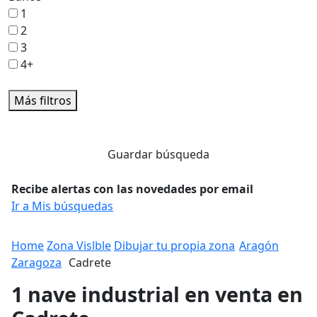
1
2
3
4+
Más filtros
Guardar búsqueda
Recibe alertas con las novedades por email
Ir a Mis búsquedas
Home
Zona Vislble
Dibujar tu propia zona
Aragón
Zaragoza
Cadrete
1 nave industrial en venta en