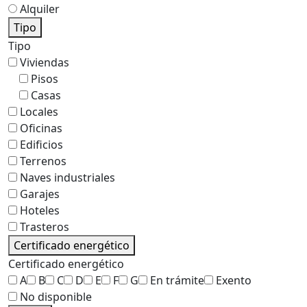
Alquiler
Tipo
Tipo
Viviendas
Pisos
Casas
Locales
Oficinas
Edificios
Terrenos
Naves industriales
Garajes
Hoteles
Trasteros
Certificado energético
Certificado energético
A
B
C
D
E
F
G
En trámite
Exento
No disponible