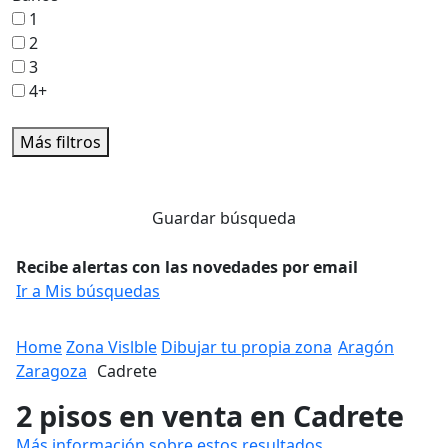
1
2
3
4+
Más filtros
Guardar búsqueda
Recibe alertas con las novedades por email
Ir a Mis búsquedas
Home
Zona Vislble
Dibujar tu propia zona
Aragón
Zaragoza
Cadrete
2 pisos en venta en Cadrete
Más información sobre estos resultados