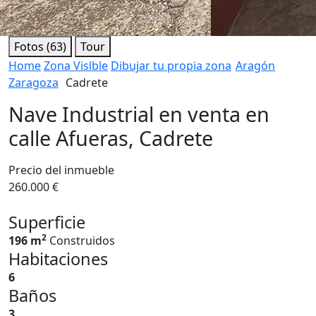
Fotos (63)
Tour
Home
Zona Vislble
Dibujar tu propia zona
Aragón
Zaragoza
Cadrete
Nave Industrial en venta en
calle Afueras, Cadrete
Precio del inmueble
260.000 €
Superficie
2
196 m
Construidos
Habitaciones
6
Baños
3