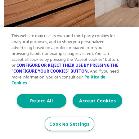
This website may use its own and third-party cookies for
analytical purposes, and to show you personalized
advertising based on a profile prepared from your
browsing habits (for example, pages visited). You can
accept all cookies by pressing the "Accept cookies" button,
or
CONFIGURE OR REJECT THEIR USE BY PRESSING THE
"CONFIGURE YOUR COOKIES" BUTTON.
And if you need
more information, you can consult our
Política de
Cookies
Reject All
Accept Cookies
Cookies Settings