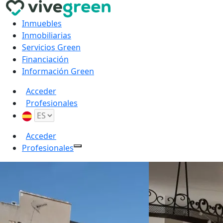
Inmuebles
Inmobiliarias
Servicios Green
Financiación
Información Green
Acceder
Profesionales
Acceder
Profesionales