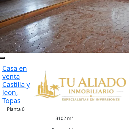
Casa en
venta
Castilla y
leon,
Topas
Planta 0
2
3102 m