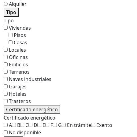
Alquiler
Tipo
Tipo
Viviendas
Pisos
Casas
Locales
Oficinas
Edificios
Terrenos
Naves industriales
Garajes
Hoteles
Trasteros
Certificado energético
Certificado energético
A
B
C
D
E
F
G
En trámite
Exento
No disponible