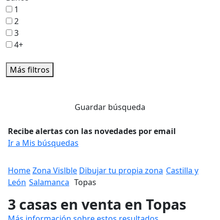
1
2
3
4+
Más filtros
Guardar búsqueda
Recibe alertas con las novedades por email
Ir a Mis búsquedas
Home
Zona Vislble
Dibujar tu propia zona
Castilla y
León
Salamanca
Topas
3 casas en venta en Topas
Más información sobre estos resultados