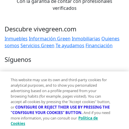
Con la garantía de contar con profesionales
verificados
Descubre vivegreen.com
Inmuebles
Información Green
Inmobiliarias
Quienes
somos
Servicios Green
Te ayudamos
Financiación
Síguenos
Contacto
This website may use its own and third-party cookies for
hola@vivegreen.com
analytical purposes, and to show you personalized
advertising based on a profile prepared from your
browsing habits (for example, pages visited). You can
accept all cookies by pressing the "Accept cookies" button,
or
CONFIGURE OR REJECT THEIR USE BY PRESSING THE
"CONFIGURE YOUR COOKIES" BUTTON.
And if you need
more information, you can consult our
Política de
Aviso Legal
Cookies
Condiciones de uso