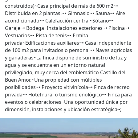
construidos)~Casa principal de más de 600 m2~•
Distribuida en 2 plantas.~• Gimnasio~• Sauna~• Aire
acondicionado~• Calefacción central~Sótano~•
Garaje~• Bodega~Instalaciones exteriores~• Piscina~•
Vestuarios~• Pista de tenis~• Ermita
privada~Edificaciones auxiliares~• Casa independiente
de 100 m2 para invitados o personal~• Naves agrícolas
y ganaderas~La finca dispone de suministro de luz y
agua y se encuentra en un entorno natural
privilegiado, muy cerca del emblemático Castillo del
Buen Amor.~Una propiedad con múltiples
posibilidades~• Proyecto vitivinícola~• Finca de recreo
privada~• Hotel rural o turismo enológico~• Finca para
eventos o celebraciones~Una oportunidad única por
dimensión, instalaciones y ubicación estratégica~;