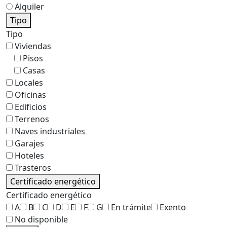
Alquiler
Tipo
Tipo
Viviendas
Pisos
Casas
Locales
Oficinas
Edificios
Terrenos
Naves industriales
Garajes
Hoteles
Trasteros
Certificado energético
Certificado energético
A
B
C
D
E
F
G
En trámite
Exento
No disponible