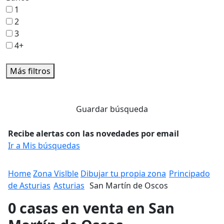
1
2
3
4+
Más filtros
Guardar búsqueda
Recibe alertas con las novedades por email
Ir a Mis búsquedas
Home
Zona Vislble
Dibujar tu propia zona
Principado
de Asturias
Asturias
San Martín de Oscos
0 casas en venta en San