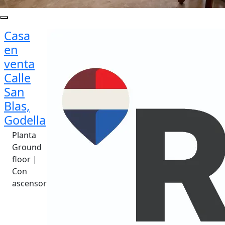
Casa
en
venta
Calle
San
Blas,
Godella
Planta
Ground
floor |
Con
ascensor