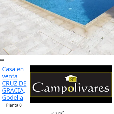
Casa en
venta
CRUZ DE
GRACIA,
Godella
Planta 0
2
512 m