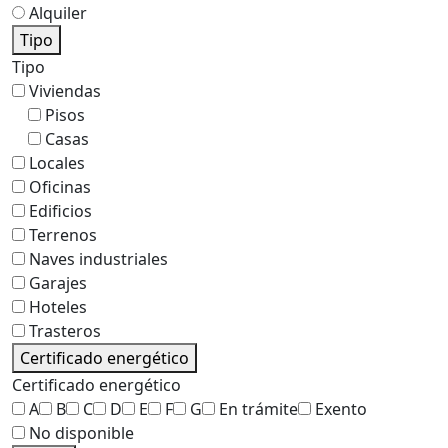
Alquiler
Tipo
Tipo
Viviendas
Pisos
Casas
Locales
Oficinas
Edificios
Terrenos
Naves industriales
Garajes
Hoteles
Trasteros
Certificado energético
Certificado energético
A
B
C
D
E
F
G
En trámite
Exento
No disponible