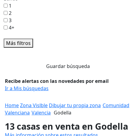
1
2
3
4+
Más filtros
Guardar búsqueda
Recibe alertas con las novedades por email
Ir a Mis búsquedas
Home
Zona Vislble
Dibujar tu propia zona
Comunidad
Valenciana
Valencia
Godella
13 casas en venta en Godella
Más información sobre estos resultados