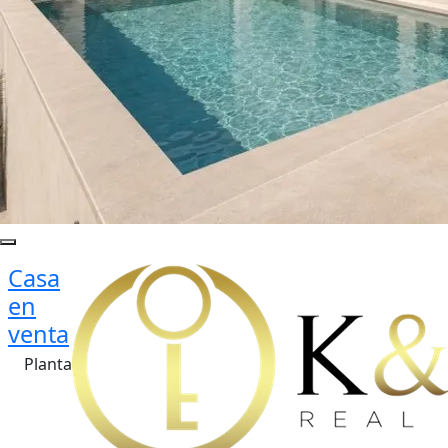
Casa
en
venta
Planta