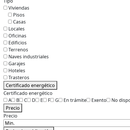
Tipo
Viviendas
Pisos
Casas
Locales
Oficinas
Edificios
Terrenos
Naves industriales
Garajes
Hoteles
Trasteros
Certificado energético
Certificado energético
A
B
C
D
E
F
G
En trámite
Exento
No disp
Precio
Precio