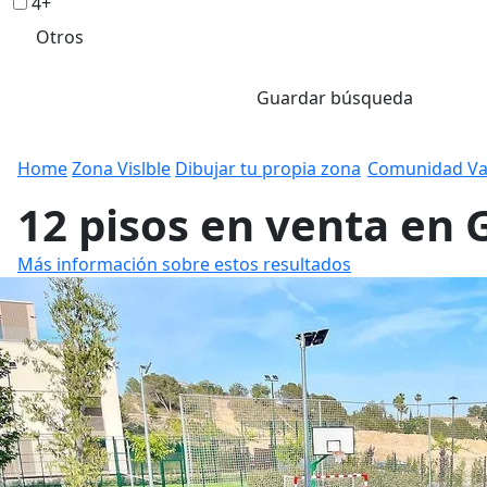
4+
Otros
Guardar búsqueda
Home
Zona Vislble
Dibujar tu propia zona
Comunidad Va
12 pisos en venta en 
Más información sobre estos resultados