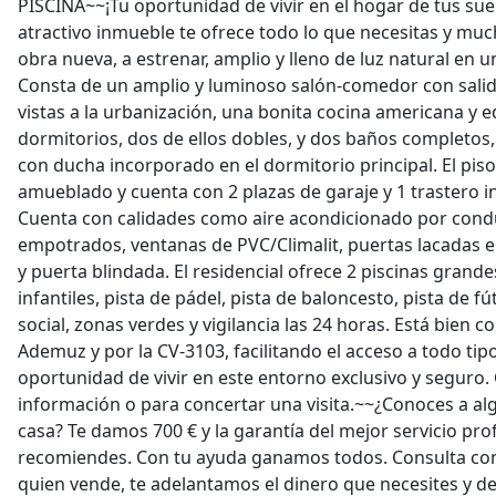
PISCINA~~¡Tu oportunidad de vivir en el hogar de tus sue
atractivo inmueble te ofrece todo lo que necesitas y mu
obra nueva, a estrenar, amplio y lleno de luz natural en un
Consta de un amplio y luminoso salón-comedor con salid
vistas a la urbanización, una bonita cocina americana y e
dormitorios, dos de ellos dobles, y dos baños completos,
con ducha incorporado en el dormitorio principal. El pis
amueblado y cuenta con 2 plazas de garaje y 1 trastero in
Cuenta con calidades como aire acondicionado por condu
empotrados, ventanas de PVC/Climalit, puertas lacadas e
y puerta blindada. El residencial ofrece 2 piscinas grande
infantiles, pista de pádel, pista de baloncesto, pista de fú
social, zonas verdes y vigilancia las 24 horas. Está bien 
Ademuz y por la CV-3103, facilitando el acceso a todo tipo
oportunidad de vivir en este entorno exclusivo y seguro
información o para concertar una visita.~~¿Conoces a al
casa? Te damos 700 € y la garantía del mejor servicio pro
recomiendes. Con tu ayuda ganamos todos. Consulta cond
quien vende, te adelantamos el dinero que necesites y dev