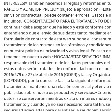
INTERESES!* También hacemos arreglos y reformas en tu
RÁPIDO Y AL MEJOR PRECIO* (sujeto a aprobación) ~Este 
sin valor contractual, puede contener errores. Gastos e
incluidos.~CONSENTIMIENTO PARA EL TRATAMIENTO DE
continuar debe aceptar que ha leído y está conforme con 
entendiendo que el envío de sus datos tanto mediante e
formulario de contacto de esta web supone el consentimi
tratamiento de los mismos en los términos y condicione
en nuestra política de privacidad y aviso legal. En caso de 
tenemos en nuestra web.~HOGARABITAT SERVICIOS INMO
responsable del tratamiento de los datos personales del
estos datos serán tratados de conformidad con lo dispu
2016/679 de 27 de abril de 2016 (GDPR) y la Ley Orgánica
(LOPDGDD), por lo que se le facilita la siguiente informac
tratamiento: mantener una relación comercial y el envío
publicidad sobre nuestros productos y servicios.~Criteri
datos: se conservarán mientras exista un interés mutuo p
tratamiento y cuando ya no sea necesario para tal fin, s
seguridad adecuadas para garantizar la seudonimización 