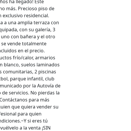
ños ha llegado! Este
cho más. Precioso piso de
 exclusivo residencial.
a a una amplia terraza con
quipada, con su galería, 3
 uno con bañera y el otro
o se vende totalmente
cluidos en el precio.
ctos frío/calor, armarios
n blanco, suelos laminados
s comunitarias, 2 piscinas
tbol, parque infantil, club
comunicado por la Autovía de
 de servicios. No pierdas la
. Contáctanos para más
guien que quiera vender su
fesional para quien
iciones.~Y si eres tú
uélvelo a la venta ¡SIN