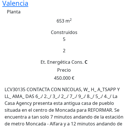
Valencia
Planta
2
653 m
Construidos
5
2
Et. Energética
Cons.
C
Precio
450.000 €
LCV30135 CONTACTA CON NICOLAS, W_ H_ A_TSAPP Y
LL_ AMA_ DAS 6_./ 2._/ 3_./ 2_./ 7_./ 9_./ 8._/ 5_./ 4._/ La
Casa Agency presenta esta antigua casa de pueblo
situada en el centro de Moncada para REFORMAR. Se
encuentra a tan solo 7 minutos andando de la estación
de metro Moncada - Alfara y a 12 minutos andando de