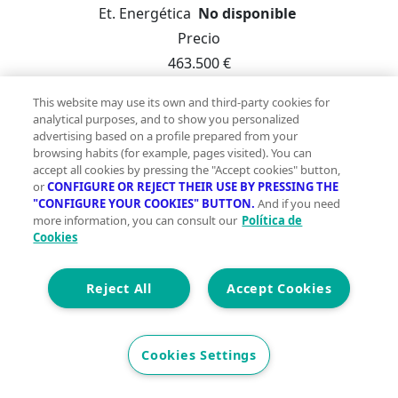
Et. Energética
No disponible
Precio
463.500 €
Casa señorial con historia y carácter en el corazón de
This website may use its own and third-party cookies for
Moncada Te presentamos una excepcional vivienda
analytical purposes, and to show you personalized
advertising based on a profile prepared from your
histórica construida en el año 1930, situada en pleno
browsing habits (for example, pages visited). You can
centro de Moncada, en una parcela esquinera de 312
accept all cookies by pressing the "Accept cookies" button,
m² con acceso desde dos calles. Esta propiedad única
or
CONFIGURE OR REJECT THEIR USE BY PRESSING THE
destaca por su amplitud, su distribución versátil y su
"CONFIGURE YOUR COOKIES" BUTTON.
And if you need
more information, you can consult our
Política de
enorme potencial residencial o patrimonial.
Cookies
Distribución de la vivienda: Planta baja – 270 m²
construidos: - 5 habitaciones - 2 salones-comedor - 1
Reject All
Accept Cookies
baño completo + 1 aseo - 2 cocinas independientes -
Patio interior que aporta luz y ventilación natural -
Garaje con acceso directo desde la calle Planta
primera – 94 m² construidos + 72 m² de terraza: - 4
Cookies Settings
habitaciones - 1 baño - Cocina y salón comedor -
Porche cubierto con acceso a una espectacular terraza