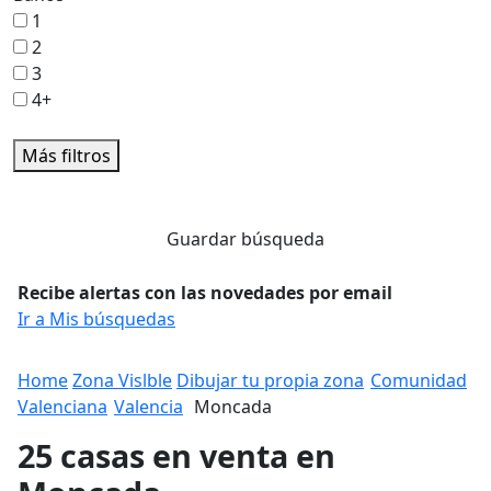
1
2
3
4+
Más filtros
Guardar búsqueda
Recibe alertas con las novedades por email
Ir a Mis búsquedas
Home
Zona Vislble
Dibujar tu propia zona
Comunidad
Valenciana
Valencia
Moncada
25 casas en venta en