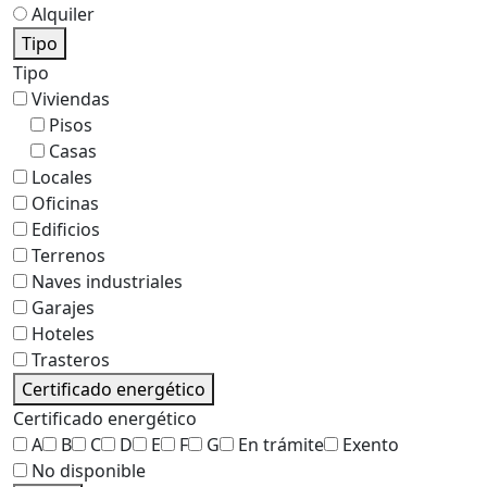
Alquiler
Tipo
Tipo
Viviendas
Pisos
Casas
Locales
Oficinas
Edificios
Terrenos
Naves industriales
Garajes
Hoteles
Trasteros
Certificado energético
Certificado energético
A
B
C
D
E
F
G
En trámite
Exento
No disponible