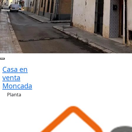
Casa en
venta
Moncada
Planta