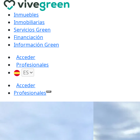
Inmuebles
Inmobiliarias
Servicios Green
Financiación
Información Green
Acceder
Profesionales
Acceder
Profesionales