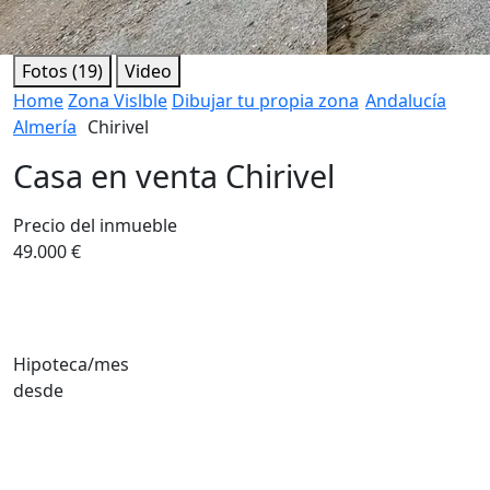
Fotos (19)
Video
Home
Zona Vislble
Dibujar tu propia zona
Andalucía
Almería
Chirivel
Casa en venta Chirivel
Precio del inmueble
49.000 €
Hipoteca/mes
desde