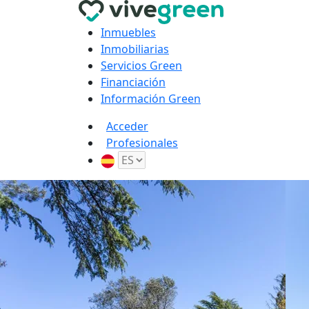
Inmuebles
Inmobiliarias
Servicios Green
Financiación
Información Green
Acceder
Profesionales