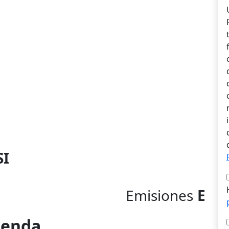
SI
Emisiones
E
vienda