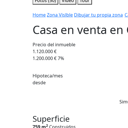
Fotos (50)
Video
Tour
Home
Zona Vislble
Dibujar tu propia zona
C
Casa en venta en
Precio del inmueble
1.120.000 €
1.200.000 €
7%
Hipoteca/mes
desde
Sim
Superficie
2
759 m
Construidos