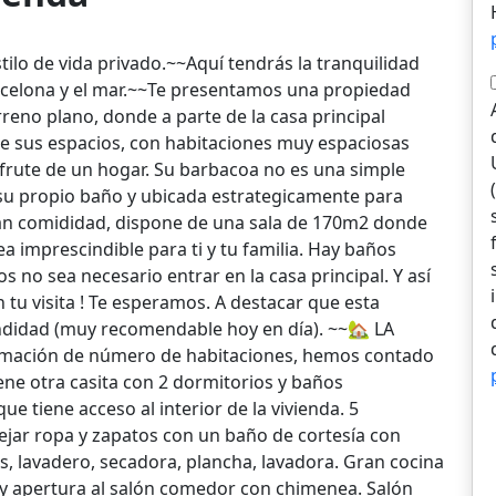
stilo de vida privado.~~Aquí tendrás la tranquilidad
arcelona y el mar.~~Te presentamos una propiedad
rreno plano, donde a parte de la casa principal
de sus espacios, con habitaciones muy espaciosas
sfrute de un hogar. Su barbacoa no es una simple
 su propio baño y ubicada estrategicamente para
 gran comididad, dispone de una sala de 170m2 donde
a imprescindible para ti y tu familia. Hay baños
dos no sea necesario entrar en la casa principal. Y así
n tu visita ! Te esperamos. A destacar que esta
didad (muy recomendable hoy en día). ~~🏡 LA
mación de número de habitaciones, hemos contado
iene otra casita con 2 dormitorios y baños
e tiene acceso al interior de la vivienda. 5
dejar ropa y zapatos con un baño de cortesía con
s, lavadero, secadora, plancha, lavadora. Gran cocina
n y apertura al salón comedor con chimenea. Salón