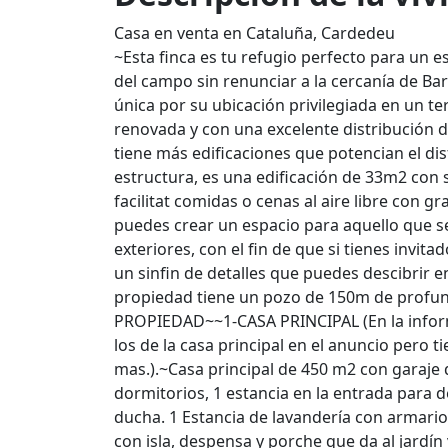
Casa en venta en Cataluña, Cardedeu
~Esta finca es tu refugio perfecto para un e
del campo sin renunciar a la cercanía de B
única por su ubicación privilegiada en un te
renovada y con una excelente distribución 
tiene más edificaciones que potencian el di
estructura, es una edificación de 33m2 con
facilitat comidas o cenas al aire libre con
puedes crear un espacio para aquello que se
exteriores, con el fin de que si tienes invita
un sinfin de detalles que puedes descibrir e
propiedad tiene un pozo de 150m de profun
PROPIEDAD~~1-CASA PRINCIPAL (En la infor
los de la casa principal en el anuncio pero t
mas.).~Casa principal de 450 m2 con garaje qu
dormitorios, 1 estancia en la entrada para 
ducha. 1 Estancia de lavandería con armario
con isla, despensa y porche que da al jardí