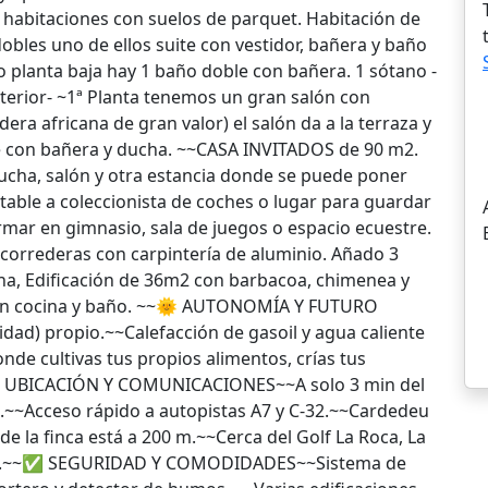
 habitaciones con suelos de parquet. Habitación de
obles uno de ellos suite con vestidor, bañera y baño
o planta baja hay 1 baño doble con bañera. 1 sótano -
xterior- ~1ª Planta tenemos un gran salón con
a africana de gran valor) el salón da a la terraza y
le con bañera y ducha. ~~CASA INVITADOS de 90 m2.
ducha, salón y otra estancia donde se puede poner
able a coleccionista de coches o lugar para guardar
ormar en gimnasio, sala de juegos o espacio ecuestre.
s correderas con carpintería de aluminio. Añado 3
ina, Edificación de 36m2 con barbacoa, chimenea y
 con cocina y baño. ~~🌞 AUTONOMÍA Y FUTURO
d) propio.~~Calefacción de gasoil y agua caliente
nde cultivas tus propios alimentos, crías tus
🚗 UBICACIÓN Y COMUNICACIONES~~A solo 3 min del
.~~Acceso rápido a autopistas A7 y C-32.~~Cardedeu
de la finca está a 200 m.~~Cerca del Golf La Roca, La
elona.~~✅ SEGURIDAD Y COMODIDADES~~Sistema de