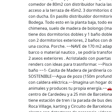
comedor de 80m2 con distribuidor hacia las
acceso a la terraza de 45m2. 3 dormitorios d
con ducha. En pasillo distribuidor dormitori
Bodega. Todo esto en la planta baja, todo e
chimenea, suelo de madera de bolongo (mader
tiene dos dormitorios dobles y 1 baño dob
con 2 dormitorios exteriores, 2 baños con 
una cocina. Porche. ~~NAVE de 170 m2 adapt
barco o material nautico , se podría transf
2 aseos exteriores . Acristalado con puerta
renders con ideas para trasnformar. ~~Pisc
baño ~~1- Casita de Madera de jardinería
SOSTENIBLE~~Agua de pozo (150m profundida
con caldera eléctrica.~~Imagina un hogar do
animales y produces tu propia energía.~~
centro de Cardedeu y a 25 min de Barcelona
tiene estación de tren i la parada de bus des
Roca Village, karting y Circuito de Barc