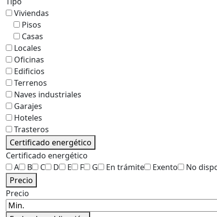
Tipo
Viviendas
Pisos
Casas
Locales
Oficinas
Edificios
Terrenos
Naves industriales
Garajes
Hoteles
Trasteros
Certificado energético
Certificado energético
A
B
C
D
E
F
G
En trámite
Exento
No disp
Precio
Precio