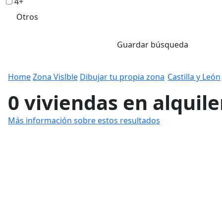
4+
Otros
Guardar búsqueda
Home
Zona Vislble
Dibujar tu propia zona
Castilla y León
0 viviendas en alquile
Más información sobre estos resultados