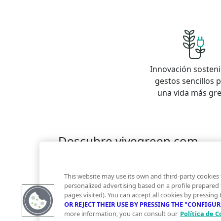
Innovación sosteni
gestos sencillos 
una vida más gr
Descubre vivegreen.com
Inmuebles
Información Green
Inmobiliaria
Quienes somos
Servicios Green
Te ayudam
This website may use its own and third-party cookies 
Financiación
personalized advertising based on a profile prepared
pages visited). You can accept all cookies by pressing
OR REJECT THEIR USE BY PRESSING THE "CONFIGU
more information, you can consult our
Política de C