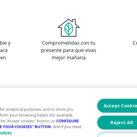
ble y
Comprometidas con tu
C
para
presente para que vivas
een
mejor mañana
s
os
Accept Cooki
for analytical purposes, and to show you
 from your browsing habits (for example,
 the "Accept cookies" button, or
CONFIGURE
Reject All
RE YOUR COOKIES" BUTTON.
And if you need
ookies
Aviso Legal
Condiciones de uso
Politica