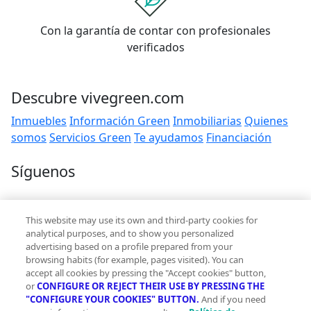
Con la garantía de contar con profesionales
verificados
Descubre vivegreen.com
Inmuebles
Información Green
Inmobiliarias
Quienes
somos
Servicios Green
Te ayudamos
Financiación
Síguenos
Contacto
This website may use its own and third-party cookies for
hola@vivegreen.com
analytical purposes, and to show you personalized
advertising based on a profile prepared from your
browsing habits (for example, pages visited). You can
accept all cookies by pressing the "Accept cookies" button,
or
CONFIGURE OR REJECT THEIR USE BY PRESSING THE
"CONFIGURE YOUR COOKIES" BUTTON.
And if you need