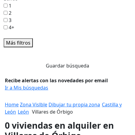
1
2
3
4+
Más filtros
Guardar búsqueda
Recibe alertas con las novedades por email
Ir a Mis búsquedas
Home
Zona Vislble
Dibujar tu propia zona
Castilla y
León
León
Villares de Órbigo
0 viviendas en alquiler en