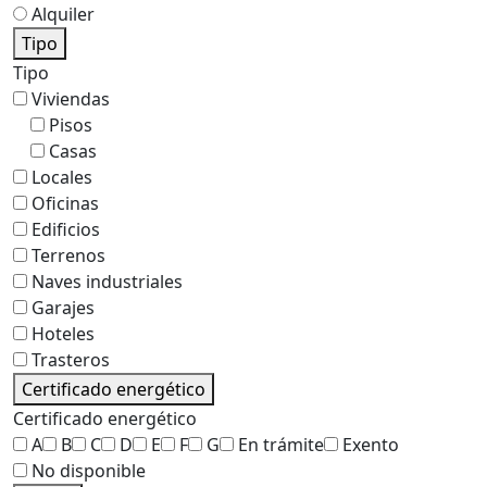
Alquiler
Tipo
Tipo
Viviendas
Pisos
Casas
Locales
Oficinas
Edificios
Terrenos
Naves industriales
Garajes
Hoteles
Trasteros
Certificado energético
Certificado energético
A
B
C
D
E
F
G
En trámite
Exento
No disponible