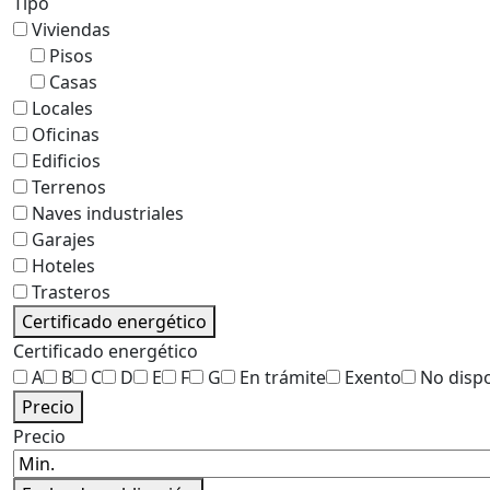
Tipo
Viviendas
Pisos
Casas
Locales
Oficinas
Edificios
Terrenos
Naves industriales
Garajes
Hoteles
Trasteros
Certificado energético
Certificado energético
A
B
C
D
E
F
G
En trámite
Exento
No disp
Precio
Precio