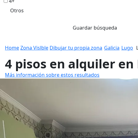
4+
Otros
Guardar búsqueda
Home
Zona Vislble
Dibujar tu propia zona
Galicia
Lugo
4 pisos en alquiler en
Más información sobre estos resultados