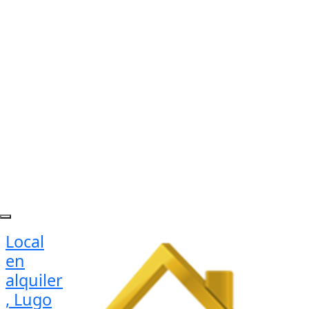
Local
en
alquiler
, Lugo