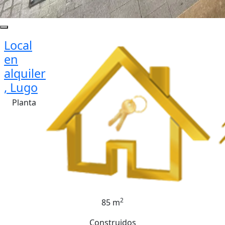
Local
en
alquiler
, Lugo
Planta
2
85 m
Construidos