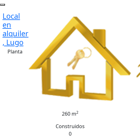
Local
en
alquiler
, Lugo
Planta
2
260 m
Construidos
0