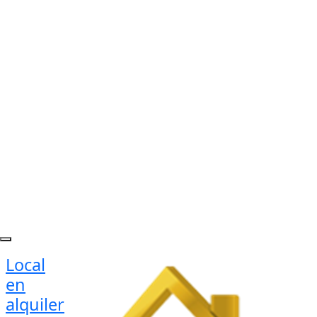
Local
en
alquiler