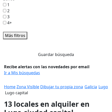
1
2
3
4+
Más filtros
Guardar búsqueda
Recibe alertas con las novedades por email
Ir a Mis búsquedas
Home
Zona Vislble
Dibujar tu propia zona
Galicia
Lugo
Lugo capital
13 locales en alquiler en