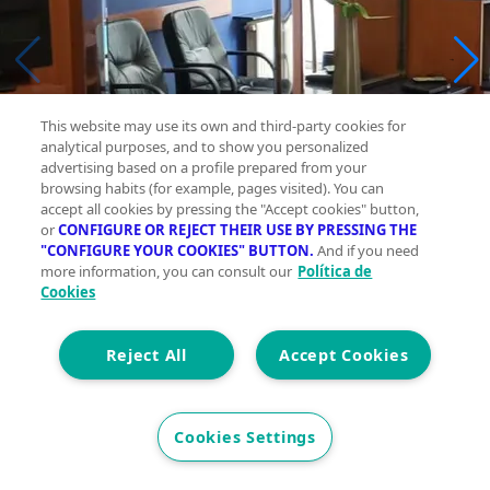
This website may use its own and third-party cookies for
analytical purposes, and to show you personalized
advertising based on a profile prepared from your
browsing habits (for example, pages visited). You can
accept all cookies by pressing the "Accept cookies" button,
or
CONFIGURE OR REJECT THEIR USE BY PRESSING THE
"CONFIGURE YOUR COOKIES" BUTTON.
And if you need
more information, you can consult our
Política de
Cookies
Reject All
Accept Cookies
Cookies Settings