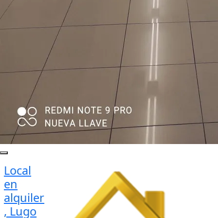
Local
en
alquiler
, Lugo