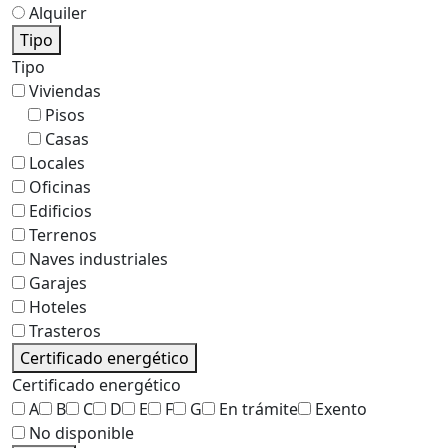
Alquiler
Tipo
Tipo
Viviendas
Pisos
Casas
Locales
Oficinas
Edificios
Terrenos
Naves industriales
Garajes
Hoteles
Trasteros
Certificado energético
Certificado energético
A
B
C
D
E
F
G
En trámite
Exento
No disponible