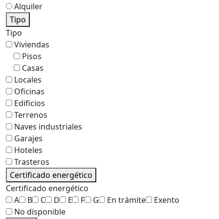
Alquiler
Tipo
Tipo
Viviendas
Pisos
Casas
Locales
Oficinas
Edificios
Terrenos
Naves industriales
Garajes
Hoteles
Trasteros
Certificado energético
Certificado energético
A
B
C
D
E
F
G
En trámite
Exento
No disponible