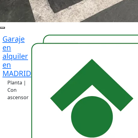
Garaje
en
alquiler
en
MADRID
Planta |
Con
ascensor