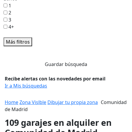
1
2
3
4+
Más filtros
Guardar búsqueda
Recibe alertas con las novedades por email
Ir a Mis búsquedas
Home
Zona Vislble
Dibujar tu propia zona
Comunidad
de Madrid
109 garajes en alquiler en