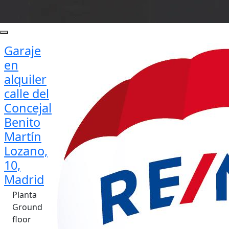
Garaje
en
alquiler
calle del
Concejal
Benito
Martín
Lozano,
10,
Madrid
Planta
Ground
floor