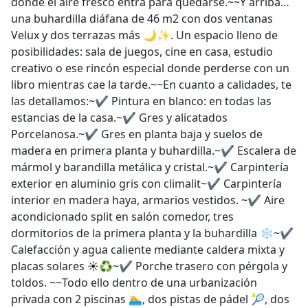
donde el aire fresco entra para quedarse.~~Y arriba…
una buhardilla diáfana de 46 m2 con dos ventanas
Velux y dos terrazas más 🌙✨. Un espacio lleno de
posibilidades: sala de juegos, cine en casa, estudio
creativo o ese rincón especial donde perderse con un
libro mientras cae la tarde.~~En cuanto a calidades, te
las detallamos:~✔️ Pintura en blanco: en todas las
estancias de la casa.~✔️ Gres y alicatados
Porcelanosa.~✔️ Gres en planta baja y suelos de
madera en primera planta y buhardilla.~✔️ Escalera de
mármol y barandilla metálica y cristal.~✔️ Carpintería
exterior en aluminio gris con climalit~✔️ Carpintería
interior en madera haya, armarios vestidos. ~✔️ Aire
acondicionado split en salón comedor, tres
dormitorios de la primera planta y la buhardilla ❄️~✔️
Calefacción y agua caliente mediante caldera mixta y
placas solares ☀️♻️~✔️ Porche trasero con pérgola y
toldos. ~~Todo ello dentro de una urbanización
privada con 2 piscinas 🏊, dos pistas de pádel 🎾, dos