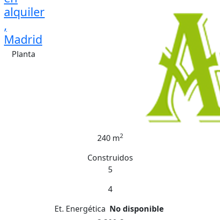
alquiler
,
Madrid
Planta
2
240 m
Construidos
5
4
Et. Energética
No disponible