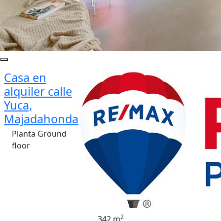
Casa en
alquiler calle
Yuca,
Majadahonda
Planta Ground
floor
2
342 m