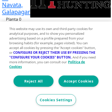
Navata,
Galapagar
Planta 0
2
337 m
This website may use its own and third-party cookies for
analytical purposes, and to show you personalized
Construidos
advertising based on a profile prepared from your
6
browsing habits (for example, pages visited). You can
accept all cookies by pressing the "Accept cookies" button,
or
CONFIGURE OR REJECT THEIR USE BY PRESSING THE
4
"CONFIGURE YOUR COOKIES" BUTTON.
And if you need
more information, you can consult our
Política de
Et. Energética
Cons.
C
Cookies
7.500 €
V40-MP-499~OBRA NUEVA TERMINADA · RESIDENCIA
Reject All
Accept Cookies
EXCLUSIVA DE LUJO~~ALQUILER DE TEMPORADA POR
CORTA O LARGA ESTANCIA ~Descubra el equilibrio
perfecto entre elegancia, lujo y serenidad en esta
Cookies Settings
extraordinaria vivienda de arquitectura
contemporánea, diseñada para quienes buscan una