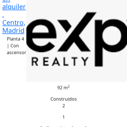
alquiler
,
Centro,
Madrid
Planta 4
| Con
ascensor
2
92 m
Construidos
2
1