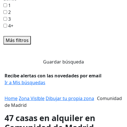
1
2
3
4+
Más filtros
Guardar búsqueda
Recibe alertas con las novedades por email
Ir a Mis búsquedas
Home
Zona Vislble
Dibujar tu propia zona
Comunidad
de Madrid
47 casas en alquiler en