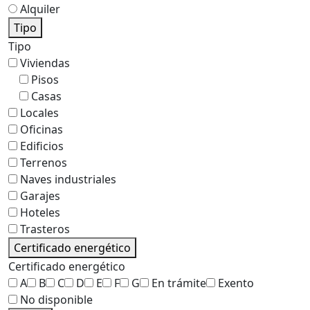
Alquiler
Tipo
Tipo
Viviendas
Pisos
Casas
Locales
Oficinas
Edificios
Terrenos
Naves industriales
Garajes
Hoteles
Trasteros
Certificado energético
Certificado energético
A
B
C
D
E
F
G
En trámite
Exento
No disponible