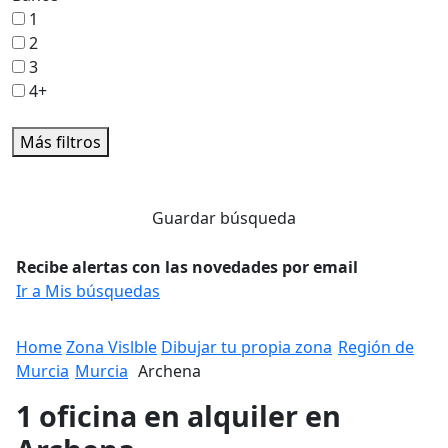
1
2
3
4+
Más filtros
Guardar búsqueda
Recibe alertas con las novedades por email
Ir a Mis búsquedas
Home
Zona Vislble
Dibujar tu propia zona
Región de
Murcia
Murcia
Archena
1 oficina en alquiler en