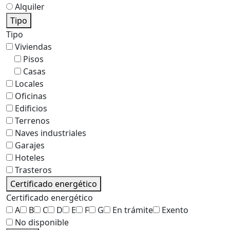
Alquiler
Tipo
Tipo
Viviendas
Pisos
Casas
Locales
Oficinas
Edificios
Terrenos
Naves industriales
Garajes
Hoteles
Trasteros
Certificado energético
Certificado energético
A
B
C
D
E
F
G
En trámite
Exento
No disponible