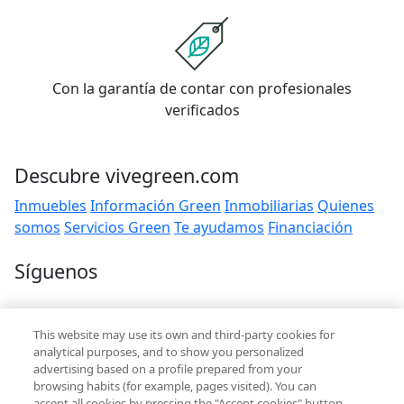
Con la garantía de contar con profesionales
verificados
Descubre vivegreen.com
Inmuebles
Información Green
Inmobiliarias
Quienes
somos
Servicios Green
Te ayudamos
Financiación
Síguenos
Contacto
This website may use its own and third-party cookies for
hola@vivegreen.com
analytical purposes, and to show you personalized
advertising based on a profile prepared from your
browsing habits (for example, pages visited). You can
accept all cookies by pressing the "Accept cookies" button,