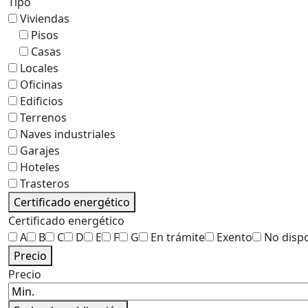
Tipo
Viviendas
Pisos
Casas
Locales
Oficinas
Edificios
Terrenos
Naves industriales
Garajes
Hoteles
Trasteros
Certificado energético
Certificado energético
A
B
C
D
E
F
G
En trámite
Exento
No disp
Precio
Precio