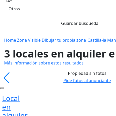
4+
Otros
Guardar búsqueda
Home
Zona Vislble
Dibujar tu propia zona
Castilla-la Ma
3 locales en alquiler e
Más información sobre estos resultados
Propiedad sin fotos
Pide fotos al anunciante
Local
en
alquiler