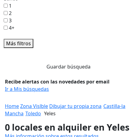
1
2
3
4+
Más filtros
Guardar búsqueda
Recibe alertas con las novedades por email
Ir a Mis búsquedas
Home
Zona Vislble
Dibujar tu propia zona
Castilla-la
Mancha
Toledo
Yeles
0 locales en alquiler en Yeles
Más información sobre estos resultados