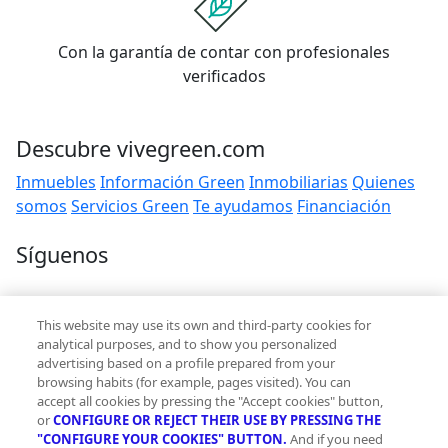
Con la garantía de contar con profesionales
verificados
Descubre vivegreen.com
Inmuebles
Información Green
Inmobiliarias
Quienes
somos
Servicios Green
Te ayudamos
Financiación
Síguenos
Contacto
This website may use its own and third-party cookies for
hola@vivegreen.com
analytical purposes, and to show you personalized
advertising based on a profile prepared from your
browsing habits (for example, pages visited). You can
accept all cookies by pressing the "Accept cookies" button,
or
CONFIGURE OR REJECT THEIR USE BY PRESSING THE
"CONFIGURE YOUR COOKIES" BUTTON.
And if you need