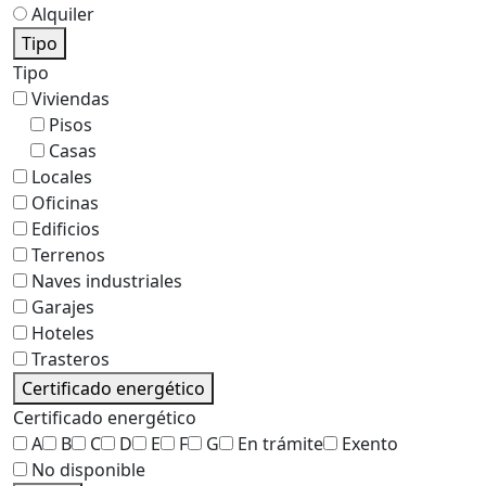
Alquiler
Tipo
Tipo
Viviendas
Pisos
Casas
Locales
Oficinas
Edificios
Terrenos
Naves industriales
Garajes
Hoteles
Trasteros
Certificado energético
Certificado energético
A
B
C
D
E
F
G
En trámite
Exento
No disponible