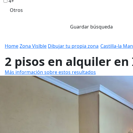
4+
Otros
Guardar búsqueda
Home
Zona Vislble
Dibujar tu propia zona
Castilla-la Ma
2 pisos en alquiler en 
Más información sobre estos resultados