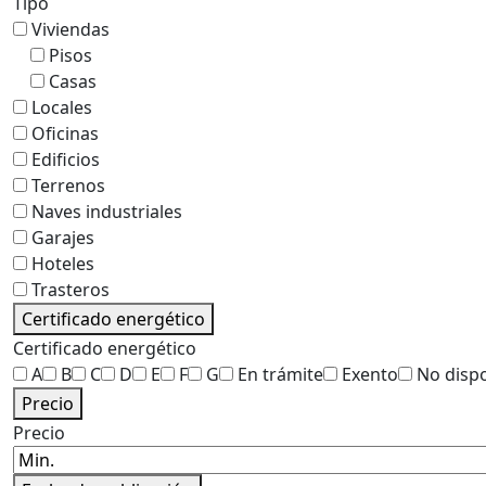
Tipo
Viviendas
Pisos
Casas
Locales
Oficinas
Edificios
Terrenos
Naves industriales
Garajes
Hoteles
Trasteros
Certificado energético
Certificado energético
A
B
C
D
E
F
G
En trámite
Exento
No disp
Precio
Precio