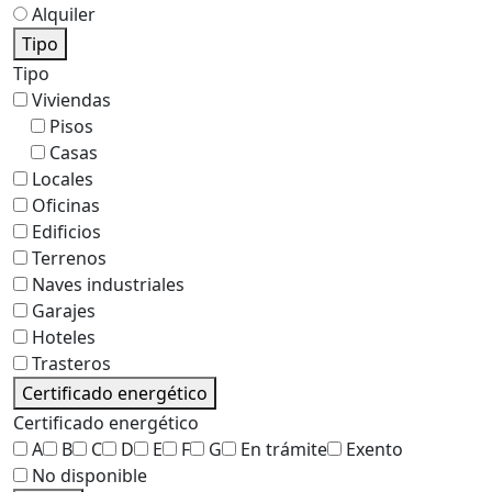
Alquiler
Tipo
Tipo
Viviendas
Pisos
Casas
Locales
Oficinas
Edificios
Terrenos
Naves industriales
Garajes
Hoteles
Trasteros
Certificado energético
Certificado energético
A
B
C
D
E
F
G
En trámite
Exento
No disponible