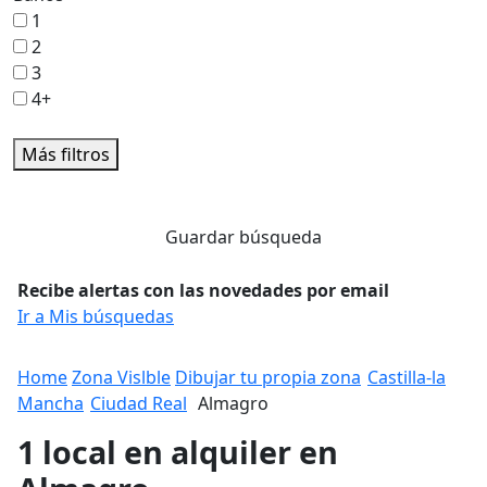
1
2
3
4+
Más filtros
Guardar búsqueda
Recibe alertas con las novedades por email
Ir a Mis búsquedas
Home
Zona Vislble
Dibujar tu propia zona
Castilla-la
Mancha
Ciudad Real
Almagro
1 local en alquiler en