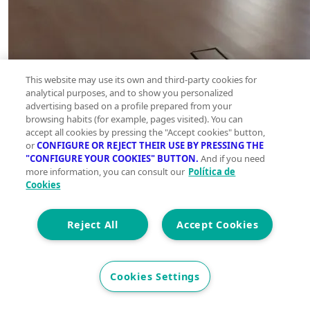
This website may use its own and third-party cookies for
analytical purposes, and to show you personalized
advertising based on a profile prepared from your
browsing habits (for example, pages visited). You can
accept all cookies by pressing the "Accept cookies" button,
or
CONFIGURE OR REJECT THEIR USE BY PRESSING THE
"CONFIGURE YOUR COOKIES" BUTTON.
And if you need
more information, you can consult our
Política de
Cookies
Reject All
Accept Cookies
Cookies Settings