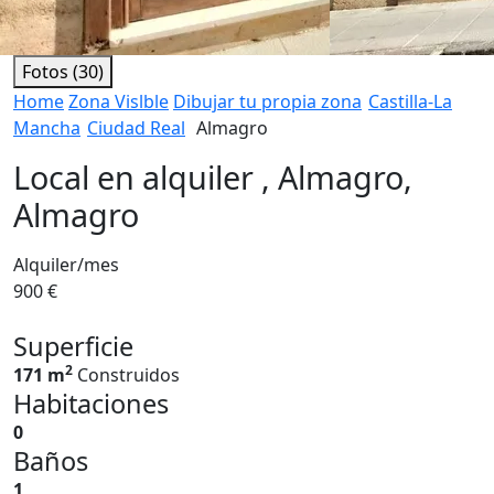
Fotos (30)
Home
Zona Vislble
Dibujar tu propia zona
Castilla-La
Mancha
Ciudad Real
Almagro
Local en alquiler , Almagro,
Almagro
Alquiler/mes
900 €
Superficie
2
171 m
Construidos
Habitaciones
0
Baños
1