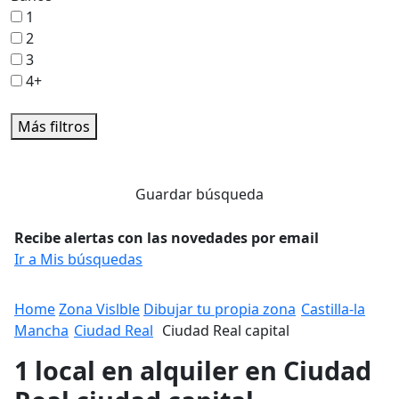
1
2
3
4+
Más filtros
Guardar búsqueda
Recibe alertas con las novedades por email
Ir a Mis búsquedas
Home
Zona Vislble
Dibujar tu propia zona
Castilla-la
Mancha
Ciudad Real
Ciudad Real capital
1 local en alquiler en Ciudad