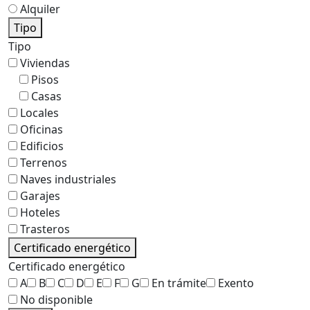
Alquiler
Tipo
Tipo
Viviendas
Pisos
Casas
Locales
Oficinas
Edificios
Terrenos
Naves industriales
Garajes
Hoteles
Trasteros
Certificado energético
Certificado energético
A
B
C
D
E
F
G
En trámite
Exento
No disponible