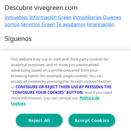
Descubre vivegreen.com
Inmuebles
Información Green
Inmobiliarias
Quienes
somos
Servicios Green
Te ayudamos
Financiación
Síguenos
Contacto
This website may use its own and third-party cookies for
hola@vivegreen.com
analytical purposes, and to show you personalized
advertising based on a profile prepared from your
browsing habits (for example, pages visited). You can
accept all cookies by pressing the "Accept cookies" button,
or
CONFIGURE OR REJECT THEIR USE BY PRESSING THE
"CONFIGURE YOUR COOKIES" BUTTON.
And if you need
more information, you can consult our
Política de
Aviso Legal
Cookies
Condiciones de uso
Politica de privacidad
Política de cookies
Reject All
Accept Cookies
Accesibilidad