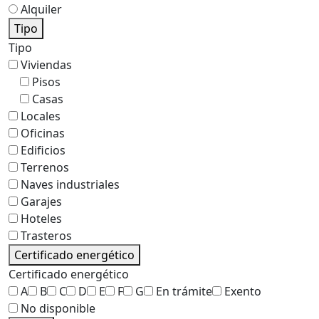
Alquiler
Tipo
Tipo
Viviendas
Pisos
Casas
Locales
Oficinas
Edificios
Terrenos
Naves industriales
Garajes
Hoteles
Trasteros
Certificado energético
Certificado energético
A
B
C
D
E
F
G
En trámite
Exento
No disponible