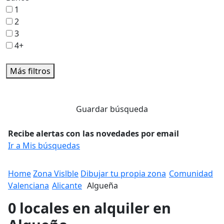
1
2
3
4+
Más filtros
Guardar búsqueda
Recibe alertas con las novedades por email
Ir a Mis búsquedas
Home
Zona Vislble
Dibujar tu propia zona
Comunidad
Valenciana
Alicante
Algueña
0 locales en alquiler en