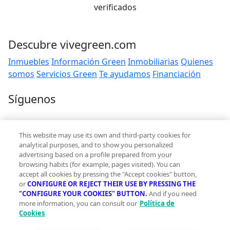
verificados
Descubre vivegreen.com
Inmuebles
Información Green
Inmobiliarias
Quienes
somos
Servicios Green
Te ayudamos
Financiación
Síguenos
Contacto
This website may use its own and third-party cookies for
hola@vivegreen.com
analytical purposes, and to show you personalized
advertising based on a profile prepared from your
browsing habits (for example, pages visited). You can
accept all cookies by pressing the "Accept cookies" button,
or
CONFIGURE OR REJECT THEIR USE BY PRESSING THE
"CONFIGURE YOUR COOKIES" BUTTON.
And if you need
more information, you can consult our
Política de
Aviso Legal
Cookies
Condiciones de uso